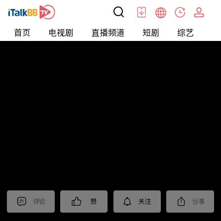
首页
电视剧
直播频道
短剧
综艺
电
北美
>
新闻
>
东森晚间新闻
评论
赞
关注
分享