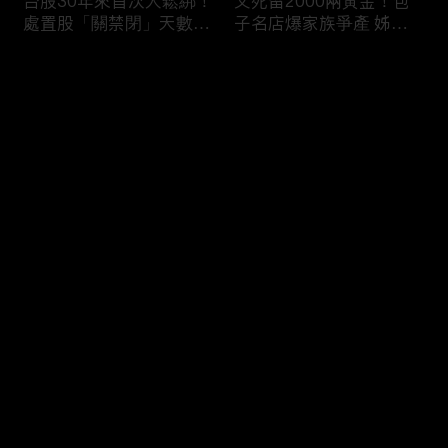
台股30年來首次大鬆綁！
父死留2000兩黃金！包
處置股「關禁閉」天數砍
子名店爆家族爭產 姊弟
半 撮合通通改2分鐘！
為5千萬遺產開撕
评论
您还没有登录，请先登录
穿牆大盜「搬金庫三千萬
熊本7.1強震八代市地標
登录
不留指紋」三道保全都失
大煙囪「攔腰折斷」！墓
靈！賊王獄中見「犯案手
碑狂跳根部斷裂
法」求假釋寫檢舉信：我
徒弟偷的！
最新评论
最热
/
最新
快来抢沙发～
台股爆量縮震盪失守
范斯要求軍機送兒子打高
43K！終場收跌20點「台
爾夫？「內部引發怨言」
積電」平盤2350元 專家
美特勤人員遭調查／川普
看好第四季直衝5萬點
見道奇問「誰是比較好的