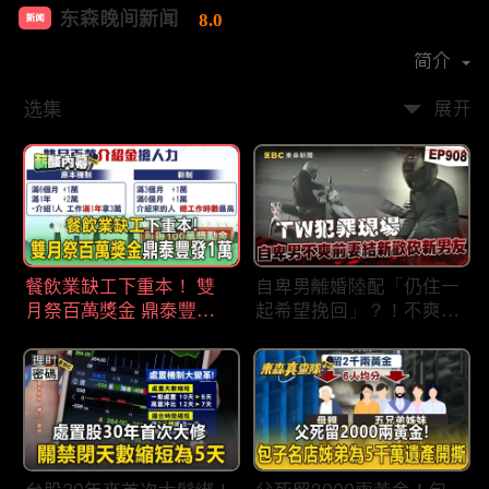
东森晚间新闻
8.0
新闻
首播时间：
2020-09
简介
选集
展开
餐飲業缺工下重本！ 雙
自卑男離婚陸配「仍住一
月祭百萬獎金 鼎泰豐王
起希望挽回」？！不爽前
品狂灑萬元搶人才
妻結識新歡「亂刀砍死新
男友」？！ 17歲惡狼闖
女生宿舍！女大生遭竊
2300元＋半裸窒息亡
《重案組》！