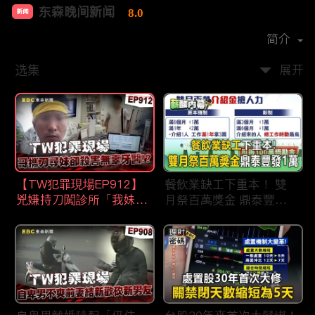
东森晚间新闻
8.0
新闻
首播时间：
2020-09
简介
选集
展开
【TW犯罪現場EP912】
餐飲業缺工下重本！ 雙
兇嫌持刀闖診所「我妹在
月祭百萬獎金 鼎泰豐王
哪？」勇牙醫為護同事喪
品狂灑萬元搶人才
命 遺孀淚崩：搶救機會
都無！