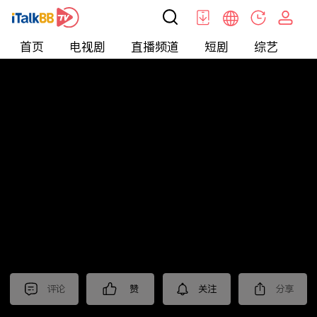
首页
电视剧
直播频道
短剧
综艺
电
北美
>
新闻
>
东森晚间新闻
评论
赞
关注
分享