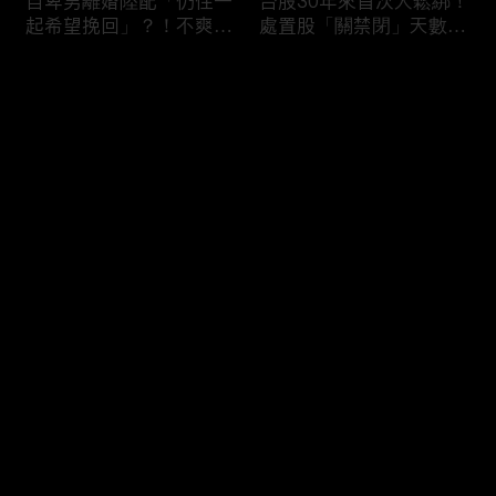
自卑男離婚陸配「仍住一
台股30年來首次大鬆綁！
起希望挽回」？！不爽前
處置股「關禁閉」天數砍
妻結識新歡「亂刀砍死新
半 撮合通通改2分鐘！
男友」？！ 17歲惡狼闖
评论
女生宿舍！女大生遭竊
2300元＋半裸窒息亡
《重案組》！
您还没有登录，请先登录
父死留2000兩黃金！包
穿牆大盜「搬金庫三千萬
登录
子名店爆家族爭產 姊弟
不留指紋」三道保全都失
為5千萬遺產開撕
靈！賊王獄中見「犯案手
法」求假釋寫檢舉信：我
徒弟偷的！
最新评论
最热
/
最新
快来抢沙发～
熊本7.1強震八代市地標
台股爆量縮震盪失守
大煙囪「攔腰折斷」！墓
43K！終場收跌20點「台
碑狂跳根部斷裂
積電」平盤2350元 專家
看好第四季直衝5萬點