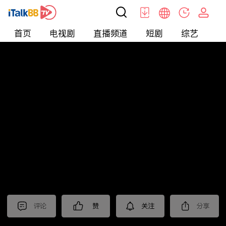
首页
电视剧
直播频道
短剧
综艺
电
北美
>
新闻
>
东森晚间新闻
评论
赞
关注
分享