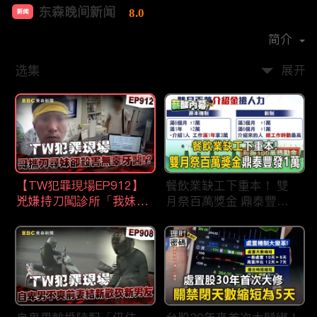
东森晚间新闻
8.0
新闻
首播时间：
2020-09
简介
选集
展开
【TW犯罪現場EP912】
餐飲業缺工下重本！ 雙
兇嫌持刀闖診所「我妹在
月祭百萬獎金 鼎泰豐王
哪？」勇牙醫為護同事喪
品狂灑萬元搶人才
命 遺孀淚崩：搶救機會
都無！