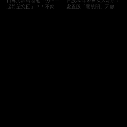
自卑男離婚陸配「仍住一
台股30年來首次大鬆綁！
起希望挽回」？！不爽前
處置股「關禁閉」天數砍
妻結識新歡「亂刀砍死新
半 撮合通通改2分鐘！
男友」？！ 17歲惡狼闖
评论
女生宿舍！女大生遭竊
2300元＋半裸窒息亡
《重案組》！
您还没有登录，请先登录
父死留2000兩黃金！包
穿牆大盜「搬金庫三千萬
登录
子名店爆家族爭產 姊弟
不留指紋」三道保全都失
為5千萬遺產開撕
靈！賊王獄中見「犯案手
法」求假釋寫檢舉信：我
徒弟偷的！
最新评论
最热
/
最新
快来抢沙发～
熊本7.1強震八代市地標
台股爆量縮震盪失守
大煙囪「攔腰折斷」！墓
43K！終場收跌20點「台
碑狂跳根部斷裂
積電」平盤2350元 專家
看好第四季直衝5萬點