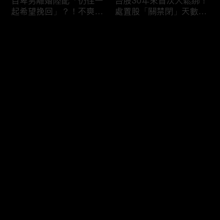
自卑男離婚陸配「仍住一
台股30年來首次大鬆綁！
起希望挽回」？！不爽前
處置股「關禁閉」天數砍
妻結識新歡「亂刀砍死新
半 撮合通通改2分鐘！
男友」？！ 17歲惡狼闖
评论
女生宿舍！女大生遭竊
2300元＋半裸窒息亡
《重案組》！
您还没有登录，请先登录
父死留2000兩黃金！包
穿牆大盜「搬金庫三千萬
登录
子名店爆家族爭產 姊弟
不留指紋」三道保全都失
為5千萬遺產開撕
靈！賊王獄中見「犯案手
法」求假釋寫檢舉信：我
徒弟偷的！
最新评论
最热
/
最新
快来抢沙发～
熊本7.1強震八代市地標
台股爆量縮震盪失守
大煙囪「攔腰折斷」！墓
43K！終場收跌20點「台
碑狂跳根部斷裂
積電」平盤2350元 專家
看好第四季直衝5萬點