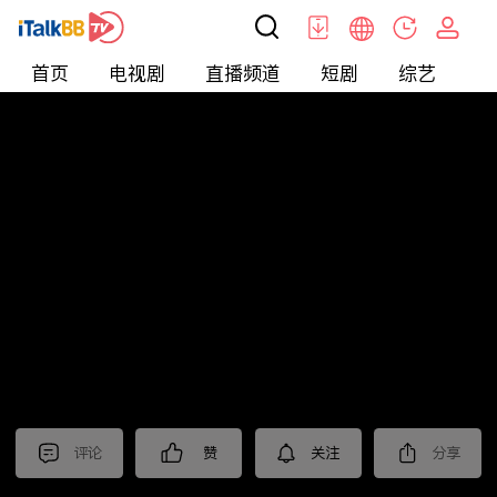
首页
电视剧
直播频道
短剧
综艺
电
北美
>
新闻
>
东森晚间新闻
评论
赞
关注
分享