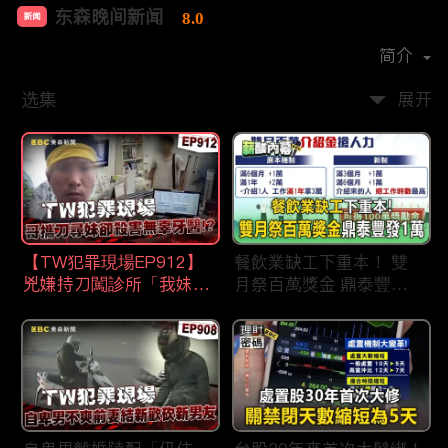
东森晚间新闻
8.0
新闻
首播时间：
2020-09
简介
选集
展开
【TW犯罪現場EP912】
餐飲業缺工下重本！ 雙
兇嫌持刀闖診所「我妹在
月祭百萬獎金 鼎泰豐王
哪？」勇牙醫為護同事喪
品狂灑萬元搶人才
命 遺孀淚崩：搶救機會
都無！