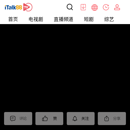
首页
电视剧
直播频道
短剧
综艺
电
北美
>
新闻
>
东森晚间新闻
评论
赞
关注
分享