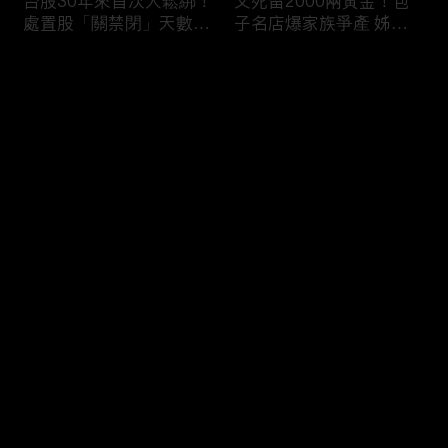
台股30年來首次大鬆綁！
父死留2000兩黃金！包
處置股「關禁閉」天數砍
子名店爆家族爭產 姊弟
半 撮合通通改2分鐘！
為5千萬遺產開撕
评论
您还没有登录，请先登录
穿牆大盜「搬金庫三千萬
熊本7.1強震八代市地標
登录
不留指紋」三道保全都失
大煙囪「攔腰折斷」！墓
靈！賊王獄中見「犯案手
碑狂跳根部斷裂
法」求假釋寫檢舉信：我
徒弟偷的！
最新评论
最热
/
最新
快来抢沙发～
台股爆量縮震盪失守
范斯要求軍機送兒子打高
43K！終場收跌20點「台
爾夫？「內部引發怨言」
積電」平盤2350元 專家
美特勤人員遭調查／川普
看好第四季直衝5萬點
見道奇問「誰是比較好的