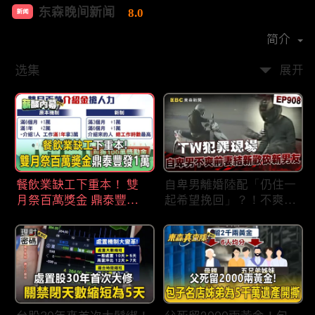
东森晚间新闻
8.0
新闻
首播时间：
2020-09
简介
选集
展开
餐飲業缺工下重本！ 雙
自卑男離婚陸配「仍住一
月祭百萬獎金 鼎泰豐王
起希望挽回」？！不爽前
品狂灑萬元搶人才
妻結識新歡「亂刀砍死新
男友」？！ 17歲惡狼闖
女生宿舍！女大生遭竊
2300元＋半裸窒息亡
《重案組》！