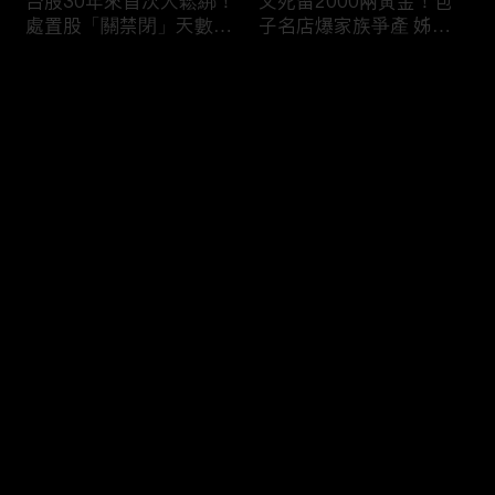
台股30年來首次大鬆綁！
父死留2000兩黃金！包
處置股「關禁閉」天數砍
子名店爆家族爭產 姊弟
半 撮合通通改2分鐘！
為5千萬遺產開撕
评论
您还没有登录，请先登录
穿牆大盜「搬金庫三千萬
熊本7.1強震八代市地標
登录
不留指紋」三道保全都失
大煙囪「攔腰折斷」！墓
靈！賊王獄中見「犯案手
碑狂跳根部斷裂
法」求假釋寫檢舉信：我
徒弟偷的！
最新评论
最热
/
最新
快来抢沙发～
台股爆量縮震盪失守
范斯要求軍機送兒子打高
43K！終場收跌20點「台
爾夫？「內部引發怨言」
積電」平盤2350元 專家
美特勤人員遭調查／川普
看好第四季直衝5萬點
見道奇問「誰是比較好的