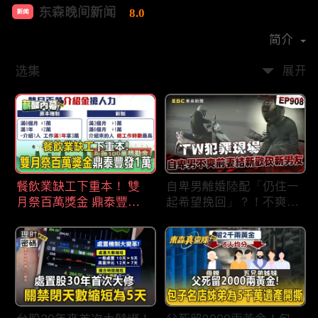
东森晚间新闻
8.0
新闻
首播时间：
2020-09
简介
选集
展开
餐飲業缺工下重本！ 雙
自卑男離婚陸配「仍住一
月祭百萬獎金 鼎泰豐王
起希望挽回」？！不爽前
品狂灑萬元搶人才
妻結識新歡「亂刀砍死新
男友」？！ 17歲惡狼闖
女生宿舍！女大生遭竊
2300元＋半裸窒息亡
《重案組》！