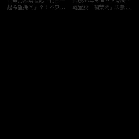
自卑男離婚陸配「仍住一
台股30年來首次大鬆綁！
起希望挽回」？！不爽前
處置股「關禁閉」天數砍
妻結識新歡「亂刀砍死新
半 撮合通通改2分鐘！
男友」？！ 17歲惡狼闖
评论
女生宿舍！女大生遭竊
2300元＋半裸窒息亡
《重案組》！
您还没有登录，请先登录
父死留2000兩黃金！包
穿牆大盜「搬金庫三千萬
登录
子名店爆家族爭產 姊弟
不留指紋」三道保全都失
為5千萬遺產開撕
靈！賊王獄中見「犯案手
法」求假釋寫檢舉信：我
徒弟偷的！
最新评论
最热
/
最新
快来抢沙发～
熊本7.1強震八代市地標
台股爆量縮震盪失守
大煙囪「攔腰折斷」！墓
43K！終場收跌20點「台
碑狂跳根部斷裂
積電」平盤2350元 專家
看好第四季直衝5萬點