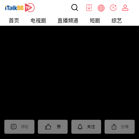
首页
电视剧
直播频道
短剧
综艺
电
北美
>
新闻
>
东森晚间新闻
评论
赞
关注
分享