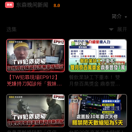
东森晚间新闻
8.0
新闻
首播时间：
2020-09
简介
选集
展开
【TW犯罪現場EP912】
餐飲業缺工下重本！ 雙
兇嫌持刀闖診所「我妹在
月祭百萬獎金 鼎泰豐王
哪？」勇牙醫為護同事喪
品狂灑萬元搶人才
命 遺孀淚崩：搶救機會
都無！