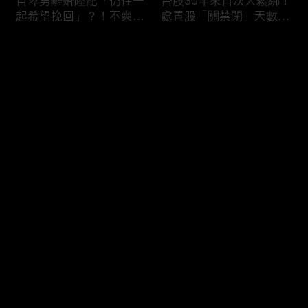
自卑男離婚陸配「仍住一
台股30年來首次大鬆綁！
起希望挽回」？！不爽前
處置股「關禁閉」天數砍
妻結識新歡「亂刀砍死新
半 撮合通通改2分鐘！
男友」？！ 17歲惡狼闖
评论
女生宿舍！女大生遭竊
2300元＋半裸窒息亡
《重案組》！
您还没有登录，请先登录
父死留2000兩黃金！包
穿牆大盜「搬金庫三千萬
登录
子名店爆家族爭產 姊弟
不留指紋」三道保全都失
為5千萬遺產開撕
靈！賊王獄中見「犯案手
法」求假釋寫檢舉信：我
徒弟偷的！
最新评论
最热
/
最新
快来抢沙发～
熊本7.1強震八代市地標
台股爆量縮震盪失守
大煙囪「攔腰折斷」！墓
43K！終場收跌20點「台
碑狂跳根部斷裂
積電」平盤2350元 專家
看好第四季直衝5萬點