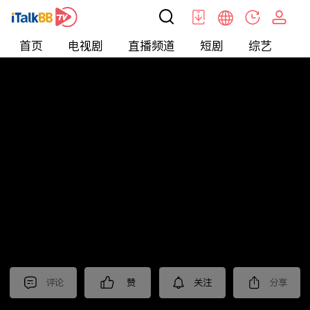
首页
电视剧
直播频道
短剧
综艺
电
北美
>
新闻
>
东森晚间新闻
评论
赞
关注
分享