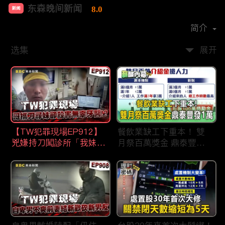
东森晚间新闻
8.0
新闻
首播时间：
2020-09
简介
选集
展开
【TW犯罪現場EP912】
餐飲業缺工下重本！ 雙
兇嫌持刀闖診所「我妹在
月祭百萬獎金 鼎泰豐王
哪？」勇牙醫為護同事喪
品狂灑萬元搶人才
命 遺孀淚崩：搶救機會
都無！