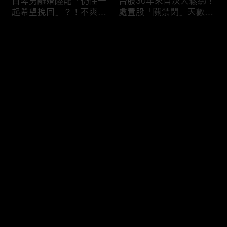
自卑男離婚陸配「仍住一
台股30年來首次大鬆綁！
起希望挽回」？！不爽前
處置股「關禁閉」天數砍
妻結識新歡「亂刀砍死新
半 撮合通通改2分鐘！
男友」？！ 17歲惡狼闖
评论
女生宿舍！女大生遭竊
2300元＋半裸窒息亡
《重案組》！
您还没有登录，请先登录
父死留2000兩黃金！包
穿牆大盜「搬金庫三千萬
登录
子名店爆家族爭產 姊弟
不留指紋」三道保全都失
為5千萬遺產開撕
靈！賊王獄中見「犯案手
法」求假釋寫檢舉信：我
徒弟偷的！
最新评论
最热
/
最新
快来抢沙发～
熊本7.1強震八代市地標
台股爆量縮震盪失守
大煙囪「攔腰折斷」！墓
43K！終場收跌20點「台
碑狂跳根部斷裂
積電」平盤2350元 專家
看好第四季直衝5萬點