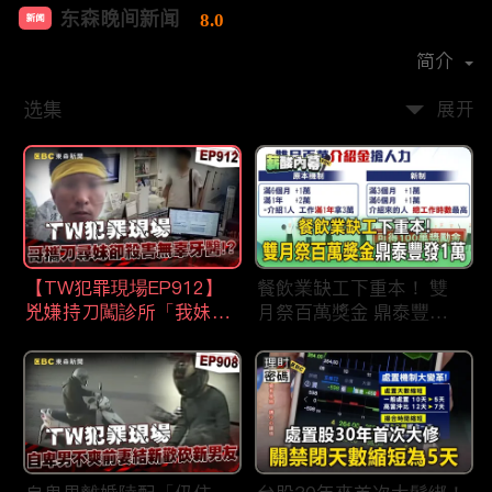
东森晚间新闻
8.0
新闻
首播时间：
2020-09
简介
选集
展开
【TW犯罪現場EP912】
餐飲業缺工下重本！ 雙
兇嫌持刀闖診所「我妹在
月祭百萬獎金 鼎泰豐王
哪？」勇牙醫為護同事喪
品狂灑萬元搶人才
命 遺孀淚崩：搶救機會
都無！