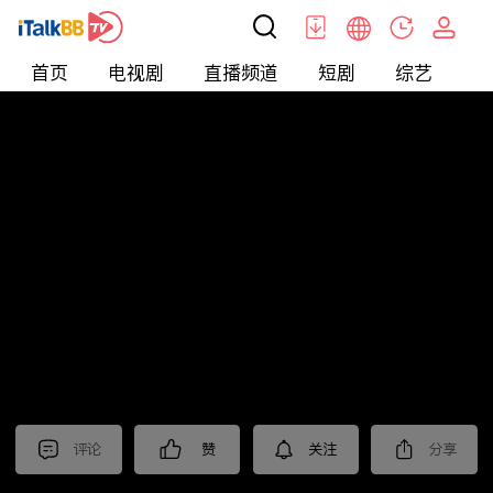
首页
电视剧
直播频道
短剧
综艺
电
北美
>
新闻
>
东森晚间新闻
评论
赞
关注
分享