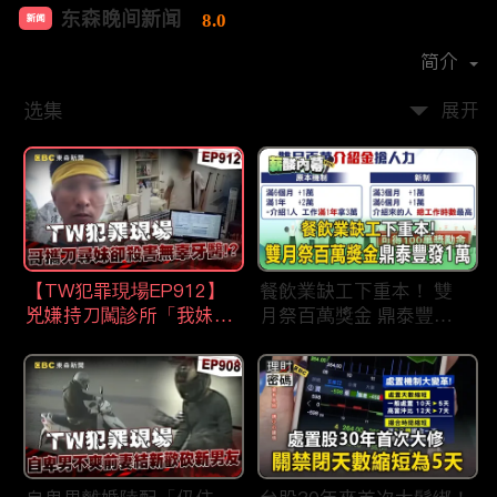
东森晚间新闻
8.0
新闻
首播时间：
2020-09
简介
选集
展开
【TW犯罪現場EP912】
餐飲業缺工下重本！ 雙
兇嫌持刀闖診所「我妹在
月祭百萬獎金 鼎泰豐王
哪？」勇牙醫為護同事喪
品狂灑萬元搶人才
命 遺孀淚崩：搶救機會
都無！