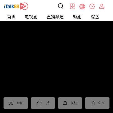
首页
电视剧
直播频道
短剧
综艺
电
北美
>
新闻
>
东森晚间新闻
评论
赞
关注
分享