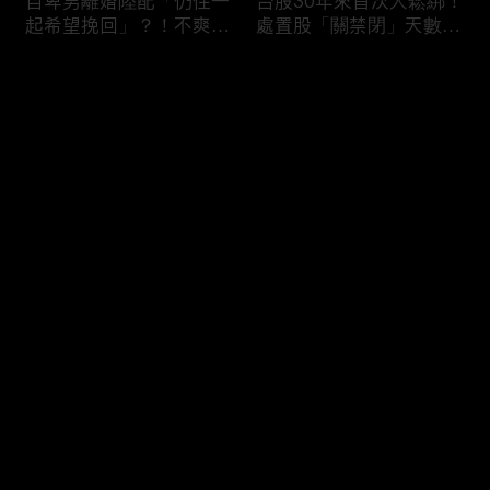
自卑男離婚陸配「仍住一
台股30年來首次大鬆綁！
起希望挽回」？！不爽前
處置股「關禁閉」天數砍
妻結識新歡「亂刀砍死新
半 撮合通通改2分鐘！
男友」？！ 17歲惡狼闖
评论
女生宿舍！女大生遭竊
2300元＋半裸窒息亡
《重案組》！
您还没有登录，请先登录
父死留2000兩黃金！包
穿牆大盜「搬金庫三千萬
登录
子名店爆家族爭產 姊弟
不留指紋」三道保全都失
為5千萬遺產開撕
靈！賊王獄中見「犯案手
法」求假釋寫檢舉信：我
徒弟偷的！
最新评论
最热
/
最新
快来抢沙发～
熊本7.1強震八代市地標
台股爆量縮震盪失守
大煙囪「攔腰折斷」！墓
43K！終場收跌20點「台
碑狂跳根部斷裂
積電」平盤2350元 專家
看好第四季直衝5萬點