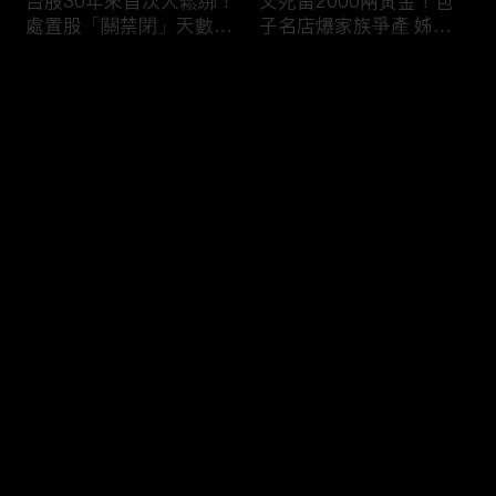
台股30年來首次大鬆綁！
父死留2000兩黃金！包
處置股「關禁閉」天數砍
子名店爆家族爭產 姊弟
半 撮合通通改2分鐘！
為5千萬遺產開撕
评论
您还没有登录，请先登录
穿牆大盜「搬金庫三千萬
熊本7.1強震八代市地標
登录
不留指紋」三道保全都失
大煙囪「攔腰折斷」！墓
靈！賊王獄中見「犯案手
碑狂跳根部斷裂
法」求假釋寫檢舉信：我
徒弟偷的！
最新评论
最热
/
最新
快来抢沙发～
台股爆量縮震盪失守
范斯要求軍機送兒子打高
43K！終場收跌20點「台
爾夫？「內部引發怨言」
積電」平盤2350元 專家
美特勤人員遭調查／川普
看好第四季直衝5萬點
見道奇問「誰是比較好的