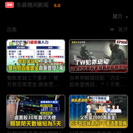
东森晚间新闻
8.0
新闻
首播时间：
2020-09
简介
选集
展开
餐飲業缺工下重本！ 雙
自卑男離婚陸配「仍住一
月祭百萬獎金 鼎泰豐王
起希望挽回」？！不爽前
品狂灑萬元搶人才
妻結識新歡「亂刀砍死新
男友」？！ 17歲惡狼闖
女生宿舍！女大生遭竊
2300元＋半裸窒息亡
《重案組》！