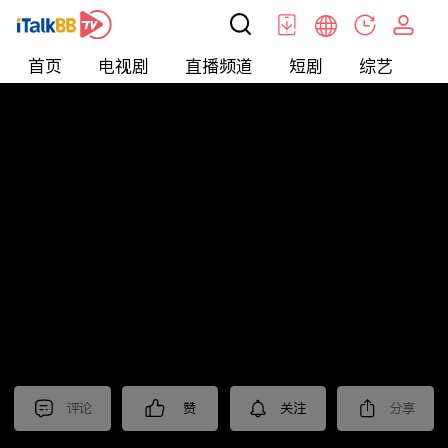
首页
电视剧
直播频道
短剧
综艺
电
北美
>
新闻
>
东森晚间新闻
评论
赞
关注
分享