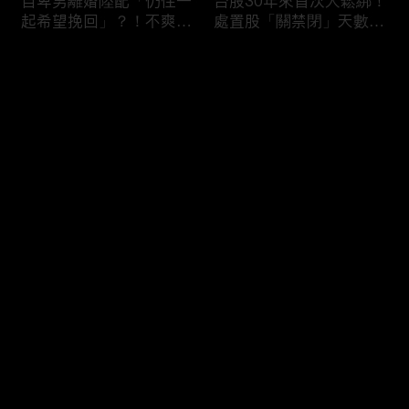
自卑男離婚陸配「仍住一
台股30年來首次大鬆綁！
起希望挽回」？！不爽前
處置股「關禁閉」天數砍
妻結識新歡「亂刀砍死新
半 撮合通通改2分鐘！
男友」？！ 17歲惡狼闖
评论
女生宿舍！女大生遭竊
2300元＋半裸窒息亡
《重案組》！
您还没有登录，请先登录
父死留2000兩黃金！包
穿牆大盜「搬金庫三千萬
登录
子名店爆家族爭產 姊弟
不留指紋」三道保全都失
為5千萬遺產開撕
靈！賊王獄中見「犯案手
法」求假釋寫檢舉信：我
徒弟偷的！
最新评论
最热
/
最新
快来抢沙发～
熊本7.1強震八代市地標
台股爆量縮震盪失守
大煙囪「攔腰折斷」！墓
43K！終場收跌20點「台
碑狂跳根部斷裂
積電」平盤2350元 專家
看好第四季直衝5萬點