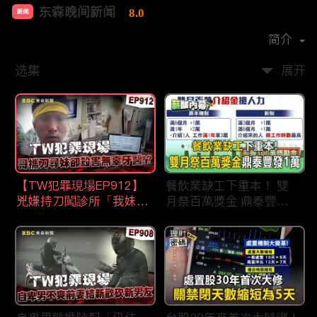
东森晚间新闻
8.0
新闻
首播时间：
2020-09
简介
选集
展开
【TW犯罪現場EP912】
餐飲業缺工下重本！ 雙
兇嫌持刀闖診所「我妹在
月祭百萬獎金 鼎泰豐王
哪？」勇牙醫為護同事喪
品狂灑萬元搶人才
命 遺孀淚崩：搶救機會
都無！