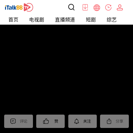
首页
电视剧
直播频道
短剧
综艺
电
北美
>
新闻
>
东森晚间新闻
评论
赞
关注
分享