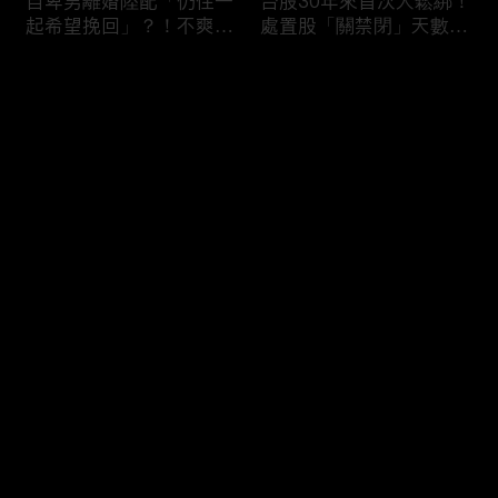
自卑男離婚陸配「仍住一
台股30年來首次大鬆綁！
起希望挽回」？！不爽前
處置股「關禁閉」天數砍
妻結識新歡「亂刀砍死新
半 撮合通通改2分鐘！
男友」？！ 17歲惡狼闖
评论
女生宿舍！女大生遭竊
2300元＋半裸窒息亡
《重案組》！
您还没有登录，请先登录
父死留2000兩黃金！包
穿牆大盜「搬金庫三千萬
登录
子名店爆家族爭產 姊弟
不留指紋」三道保全都失
為5千萬遺產開撕
靈！賊王獄中見「犯案手
法」求假釋寫檢舉信：我
徒弟偷的！
最新评论
最热
/
最新
快来抢沙发～
熊本7.1強震八代市地標
台股爆量縮震盪失守
大煙囪「攔腰折斷」！墓
43K！終場收跌20點「台
碑狂跳根部斷裂
積電」平盤2350元 專家
看好第四季直衝5萬點