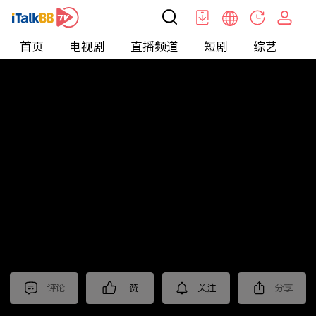
首页
电视剧
直播频道
短剧
综艺
电
北美
>
News
>
东森晚间新闻
评论
赞
关注
分享