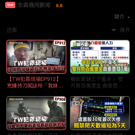
东森晚间新闻
8.0
News
首播时间：
2020-09
简介
选集
展开
【TW犯罪現場EP912】
餐飲業缺工下重本！ 雙
兇嫌持刀闖診所「我妹在
月祭百萬獎金 鼎泰豐王
哪？」勇牙醫為護同事喪
品狂灑萬元搶人才
命 遺孀淚崩：搶救機會
都無！