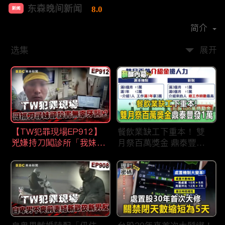
东森晚间新闻
8.0
新闻
首播时间：
2020-09
简介
选集
展开
【TW犯罪現場EP912】
餐飲業缺工下重本！ 雙
兇嫌持刀闖診所「我妹在
月祭百萬獎金 鼎泰豐王
哪？」勇牙醫為護同事喪
品狂灑萬元搶人才
命 遺孀淚崩：搶救機會
都無！