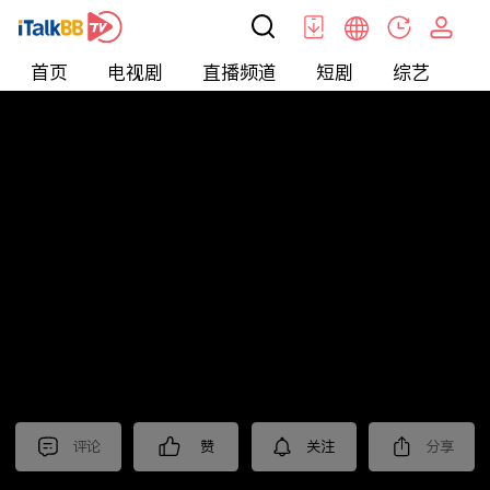
首页
电视剧
直播频道
短剧
综艺
电
北美
>
新闻
>
东森晚间新闻
评论
赞
关注
分享