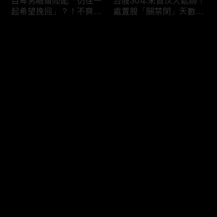
自卑男離婚陸配「仍住一
台股30年來首次大鬆綁！
起希望挽回」？！不爽前
處置股「關禁閉」天數砍
妻結識新歡「亂刀砍死新
半 撮合通通改2分鐘！
男友」？！ 17歲惡狼闖
评论
女生宿舍！女大生遭竊
2300元＋半裸窒息亡
《重案組》！
您还没有登录，请先登录
父死留2000兩黃金！包
穿牆大盜「搬金庫三千萬
登录
子名店爆家族爭產 姊弟
不留指紋」三道保全都失
為5千萬遺產開撕
靈！賊王獄中見「犯案手
法」求假釋寫檢舉信：我
徒弟偷的！
最新评论
最热
/
最新
快来抢沙发～
熊本7.1強震八代市地標
台股爆量縮震盪失守
大煙囪「攔腰折斷」！墓
43K！終場收跌20點「台
碑狂跳根部斷裂
積電」平盤2350元 專家
看好第四季直衝5萬點