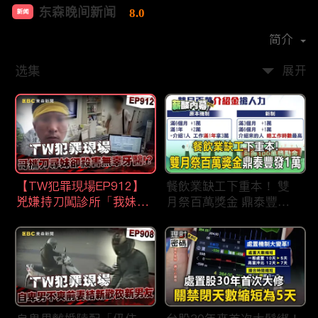
东森晚间新闻
8.0
新闻
首播时间：
2020-09
简介
选集
展开
【TW犯罪現場EP912】
餐飲業缺工下重本！ 雙
兇嫌持刀闖診所「我妹在
月祭百萬獎金 鼎泰豐王
哪？」勇牙醫為護同事喪
品狂灑萬元搶人才
命 遺孀淚崩：搶救機會
都無！