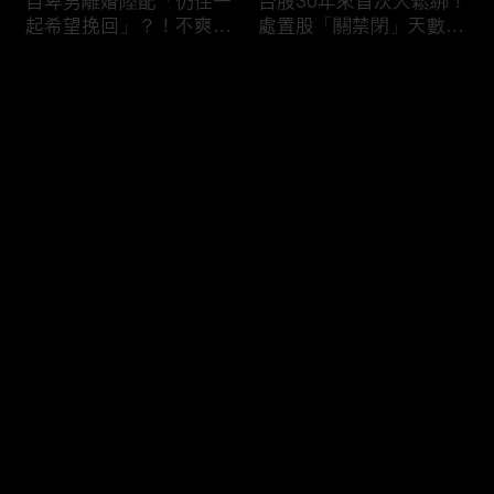
自卑男離婚陸配「仍住一
台股30年來首次大鬆綁！
起希望挽回」？！不爽前
處置股「關禁閉」天數砍
妻結識新歡「亂刀砍死新
半 撮合通通改2分鐘！
男友」？！ 17歲惡狼闖
评论
女生宿舍！女大生遭竊
2300元＋半裸窒息亡
《重案組》！
您还没有登录，请先登录
父死留2000兩黃金！包
穿牆大盜「搬金庫三千萬
登录
子名店爆家族爭產 姊弟
不留指紋」三道保全都失
為5千萬遺產開撕
靈！賊王獄中見「犯案手
法」求假釋寫檢舉信：我
徒弟偷的！
最新评论
最热
/
最新
快来抢沙发～
熊本7.1強震八代市地標
台股爆量縮震盪失守
大煙囪「攔腰折斷」！墓
43K！終場收跌20點「台
碑狂跳根部斷裂
積電」平盤2350元 專家
看好第四季直衝5萬點