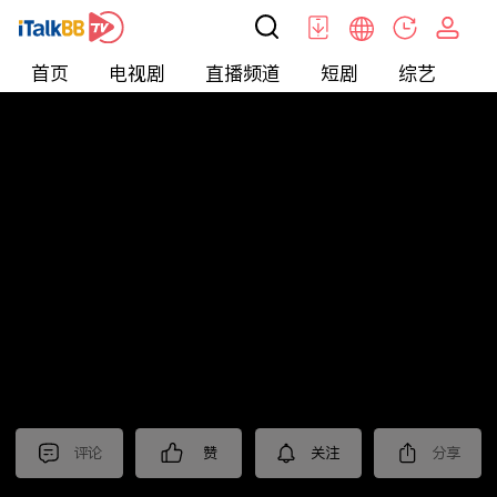
首页
电视剧
直播频道
短剧
综艺
电
北美
>
新闻
>
东森晚间新闻
评论
赞
关注
分享