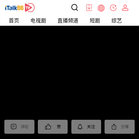
首页
电视剧
直播频道
短剧
综艺
电
北美
>
新闻
>
东森晚间新闻
评论
赞
关注
分享