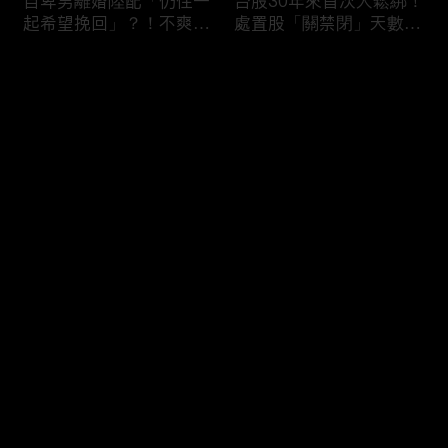
自卑男離婚陸配「仍住一
台股30年來首次大鬆綁！
起希望挽回」？！不爽前
處置股「關禁閉」天數砍
妻結識新歡「亂刀砍死新
半 撮合通通改2分鐘！
男友」？！ 17歲惡狼闖
评论
女生宿舍！女大生遭竊
2300元＋半裸窒息亡
《重案組》！
您还没有登录，请先登录
父死留2000兩黃金！包
穿牆大盜「搬金庫三千萬
登录
子名店爆家族爭產 姊弟
不留指紋」三道保全都失
為5千萬遺產開撕
靈！賊王獄中見「犯案手
法」求假釋寫檢舉信：我
徒弟偷的！
最新评论
最热
/
最新
快来抢沙发～
熊本7.1強震八代市地標
台股爆量縮震盪失守
大煙囪「攔腰折斷」！墓
43K！終場收跌20點「台
碑狂跳根部斷裂
積電」平盤2350元 專家
看好第四季直衝5萬點