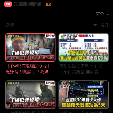
东森晚间新闻
8.0
新闻
首播时间：
2020-09
简介
选集
展开
【TW犯罪現場EP912】
餐飲業缺工下重本！ 雙
兇嫌持刀闖診所「我妹在
月祭百萬獎金 鼎泰豐王
哪？」勇牙醫為護同事喪
品狂灑萬元搶人才
命 遺孀淚崩：搶救機會
都無！