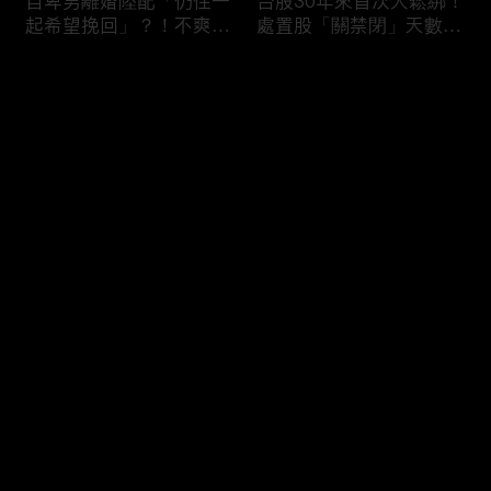
自卑男離婚陸配「仍住一
台股30年來首次大鬆綁！
起希望挽回」？！不爽前
處置股「關禁閉」天數砍
妻結識新歡「亂刀砍死新
半 撮合通通改2分鐘！
男友」？！ 17歲惡狼闖
评论
女生宿舍！女大生遭竊
2300元＋半裸窒息亡
《重案組》！
您还没有登录，请先登录
父死留2000兩黃金！包
穿牆大盜「搬金庫三千萬
登录
子名店爆家族爭產 姊弟
不留指紋」三道保全都失
為5千萬遺產開撕
靈！賊王獄中見「犯案手
法」求假釋寫檢舉信：我
徒弟偷的！
最新评论
最热
/
最新
快来抢沙发～
熊本7.1強震八代市地標
台股爆量縮震盪失守
大煙囪「攔腰折斷」！墓
43K！終場收跌20點「台
碑狂跳根部斷裂
積電」平盤2350元 專家
看好第四季直衝5萬點