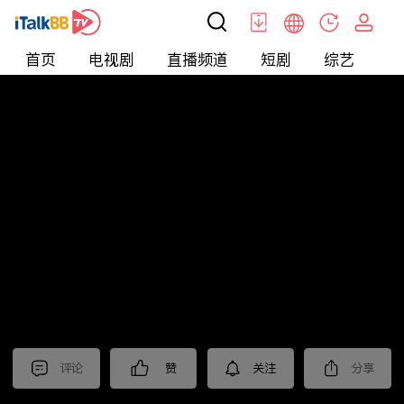
首页
电视剧
直播频道
短剧
综艺
电
北美
>
新闻
>
东森晚间新闻
评论
赞
关注
分享