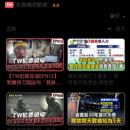
东森晚间新闻
8.0
新闻
首播时间：
2020-09
简介
选集
展开
【TW犯罪現場EP912】
餐飲業缺工下重本！ 雙
兇嫌持刀闖診所「我妹在
月祭百萬獎金 鼎泰豐王
哪？」勇牙醫為護同事喪
品狂灑萬元搶人才
命 遺孀淚崩：搶救機會
都無！