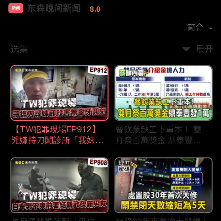
东森晚间新闻
8.0
新闻
首播时间：
2020-09
简介
选集
展开
【TW犯罪現場EP912】
餐飲業缺工下重本！ 雙
兇嫌持刀闖診所「我妹在
月祭百萬獎金 鼎泰豐王
哪？」勇牙醫為護同事喪
品狂灑萬元搶人才
命 遺孀淚崩：搶救機會
都無！