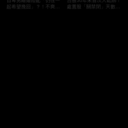
自卑男離婚陸配「仍住一
台股30年來首次大鬆綁！
起希望挽回」？！不爽前
處置股「關禁閉」天數砍
妻結識新歡「亂刀砍死新
半 撮合通通改2分鐘！
男友」？！ 17歲惡狼闖
评论
女生宿舍！女大生遭竊
2300元＋半裸窒息亡
《重案組》！
您还没有登录，请先登录
父死留2000兩黃金！包
穿牆大盜「搬金庫三千萬
登录
子名店爆家族爭產 姊弟
不留指紋」三道保全都失
為5千萬遺產開撕
靈！賊王獄中見「犯案手
法」求假釋寫檢舉信：我
徒弟偷的！
最新评论
最热
/
最新
快来抢沙发～
熊本7.1強震八代市地標
台股爆量縮震盪失守
大煙囪「攔腰折斷」！墓
43K！終場收跌20點「台
碑狂跳根部斷裂
積電」平盤2350元 專家
看好第四季直衝5萬點