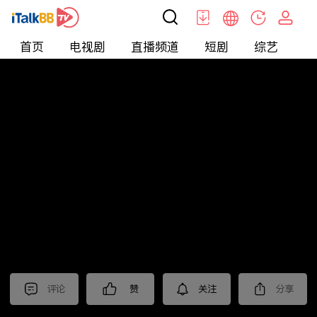
首页
电视剧
直播频道
短剧
综艺
电
北美
>
新闻
>
东森晚间新闻
评论
赞
关注
分享