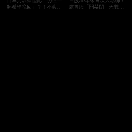
自卑男離婚陸配「仍住一
台股30年來首次大鬆綁！
起希望挽回」？！不爽前
處置股「關禁閉」天數砍
妻結識新歡「亂刀砍死新
半 撮合通通改2分鐘！
男友」？！ 17歲惡狼闖
评论
女生宿舍！女大生遭竊
2300元＋半裸窒息亡
《重案組》！
您还没有登录，请先登录
父死留2000兩黃金！包
穿牆大盜「搬金庫三千萬
登录
子名店爆家族爭產 姊弟
不留指紋」三道保全都失
為5千萬遺產開撕
靈！賊王獄中見「犯案手
法」求假釋寫檢舉信：我
徒弟偷的！
最新评论
最热
/
最新
快来抢沙发～
熊本7.1強震八代市地標
台股爆量縮震盪失守
大煙囪「攔腰折斷」！墓
43K！終場收跌20點「台
碑狂跳根部斷裂
積電」平盤2350元 專家
看好第四季直衝5萬點