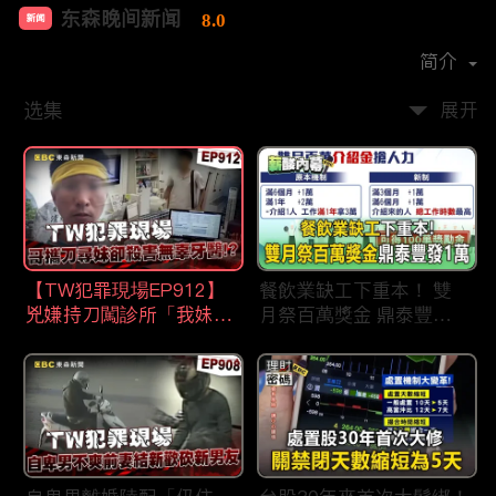
东森晚间新闻
8.0
新闻
首播时间：
2020-09
简介
选集
展开
【TW犯罪現場EP912】
餐飲業缺工下重本！ 雙
兇嫌持刀闖診所「我妹在
月祭百萬獎金 鼎泰豐王
哪？」勇牙醫為護同事喪
品狂灑萬元搶人才
命 遺孀淚崩：搶救機會
都無！