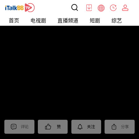
首页
电视剧
直播频道
短剧
综艺
电
北美
>
新闻
>
东森晚间新闻
评论
赞
关注
分享