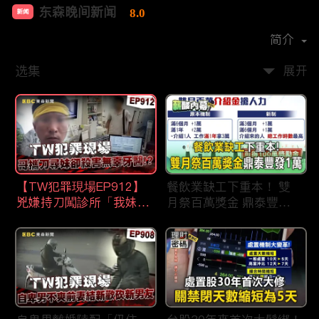
东森晚间新闻
8.0
新闻
首播时间：
2020-09
简介
选集
展开
【TW犯罪現場EP912】
餐飲業缺工下重本！ 雙
兇嫌持刀闖診所「我妹在
月祭百萬獎金 鼎泰豐王
哪？」勇牙醫為護同事喪
品狂灑萬元搶人才
命 遺孀淚崩：搶救機會
都無！