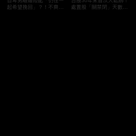
自卑男離婚陸配「仍住一
台股30年來首次大鬆綁！
起希望挽回」？！不爽前
處置股「關禁閉」天數砍
妻結識新歡「亂刀砍死新
半 撮合通通改2分鐘！
男友」？！ 17歲惡狼闖
评论
女生宿舍！女大生遭竊
2300元＋半裸窒息亡
《重案組》！
您还没有登录，请先登录
父死留2000兩黃金！包
穿牆大盜「搬金庫三千萬
登录
子名店爆家族爭產 姊弟
不留指紋」三道保全都失
為5千萬遺產開撕
靈！賊王獄中見「犯案手
法」求假釋寫檢舉信：我
徒弟偷的！
最新评论
最热
/
最新
快来抢沙发～
熊本7.1強震八代市地標
台股爆量縮震盪失守
大煙囪「攔腰折斷」！墓
43K！終場收跌20點「台
碑狂跳根部斷裂
積電」平盤2350元 專家
看好第四季直衝5萬點