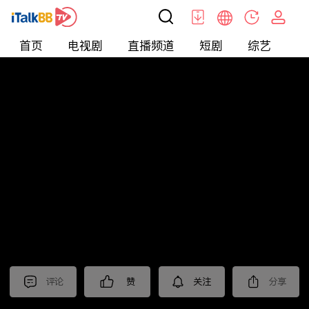
首页
电视剧
直播频道
短剧
综艺
电
北美
>
新闻
>
东森晚间新闻
评论
赞
关注
分享