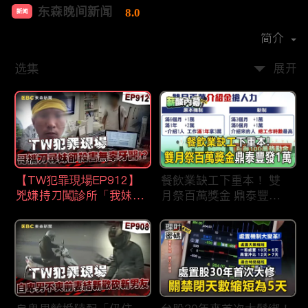
东森晚间新闻
8.0
新闻
首播时间：
2020-09
简介
选集
展开
【TW犯罪現場EP912】
餐飲業缺工下重本！ 雙
兇嫌持刀闖診所「我妹在
月祭百萬獎金 鼎泰豐王
哪？」勇牙醫為護同事喪
品狂灑萬元搶人才
命 遺孀淚崩：搶救機會
都無！