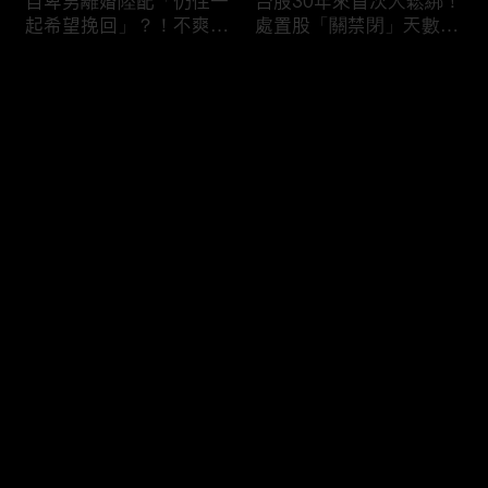
自卑男離婚陸配「仍住一
台股30年來首次大鬆綁！
起希望挽回」？！不爽前
處置股「關禁閉」天數砍
妻結識新歡「亂刀砍死新
半 撮合通通改2分鐘！
男友」？！ 17歲惡狼闖
评论
女生宿舍！女大生遭竊
2300元＋半裸窒息亡
《重案組》！
您还没有登录，请先登录
父死留2000兩黃金！包
穿牆大盜「搬金庫三千萬
登录
子名店爆家族爭產 姊弟
不留指紋」三道保全都失
為5千萬遺產開撕
靈！賊王獄中見「犯案手
法」求假釋寫檢舉信：我
徒弟偷的！
最新评论
最热
/
最新
快来抢沙发～
熊本7.1強震八代市地標
台股爆量縮震盪失守
大煙囪「攔腰折斷」！墓
43K！終場收跌20點「台
碑狂跳根部斷裂
積電」平盤2350元 專家
看好第四季直衝5萬點