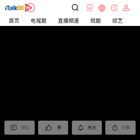
首页
电视剧
直播频道
短剧
综艺
电
北美
>
新闻
>
东森晚间新闻
评论
赞
关注
分享