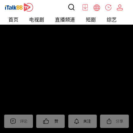
首页
电视剧
直播频道
短剧
综艺
电
北美
>
新闻
>
东森晚间新闻
评论
赞
关注
分享