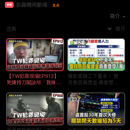
东森晚间新闻
8.0
新闻
首播时间：
2020-09
简介
选集
展开
【TW犯罪現場EP912】
餐飲業缺工下重本！ 雙
兇嫌持刀闖診所「我妹在
月祭百萬獎金 鼎泰豐王
哪？」勇牙醫為護同事喪
品狂灑萬元搶人才
命 遺孀淚崩：搶救機會
都無！