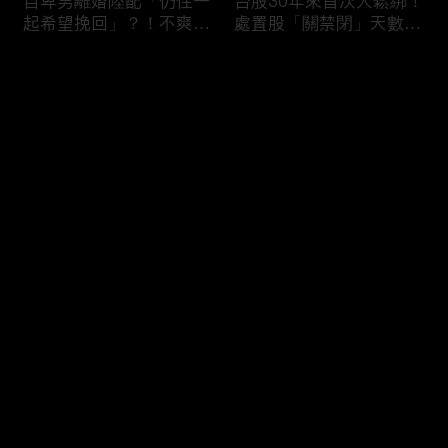
自卑男離婚陸配「仍住一
台股30年來首次大鬆綁！
起希望挽回」？！不爽前
處置股「關禁閉」天數砍
妻結識新歡「亂刀砍死新
半 撮合通通改2分鐘！
男友」？！ 17歲惡狼闖
评论
女生宿舍！女大生遭竊
2300元＋半裸窒息亡
《重案組》！
您还没有登录，请先登录
父死留2000兩黃金！包
穿牆大盜「搬金庫三千萬
登录
子名店爆家族爭產 姊弟
不留指紋」三道保全都失
為5千萬遺產開撕
靈！賊王獄中見「犯案手
法」求假釋寫檢舉信：我
徒弟偷的！
最新评论
最热
/
最新
快来抢沙发～
熊本7.1強震八代市地標
台股爆量縮震盪失守
大煙囪「攔腰折斷」！墓
43K！終場收跌20點「台
碑狂跳根部斷裂
積電」平盤2350元 專家
看好第四季直衝5萬點