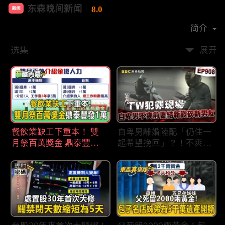
东森晚间新闻
8.0
新闻
首播时间：
2020-09
简介
选集
展开
餐飲業缺工下重本！ 雙
自卑男離婚陸配「仍住一
月祭百萬獎金 鼎泰豐王
起希望挽回」？！不爽前
品狂灑萬元搶人才
妻結識新歡「亂刀砍死新
男友」？！ 17歲惡狼闖
女生宿舍！女大生遭竊
2300元＋半裸窒息亡
《重案組》！