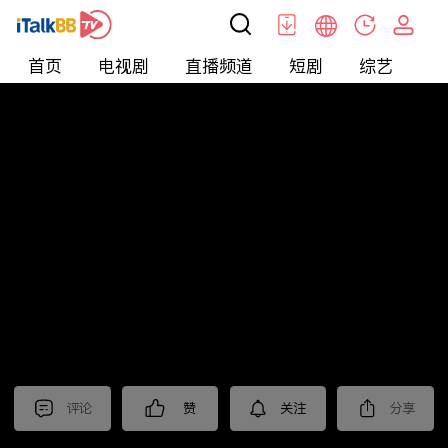
首页
电视剧
直播频道
短剧
综艺
电
北美
>
新闻
>
东森晚间新闻
评论
赞
关注
分享