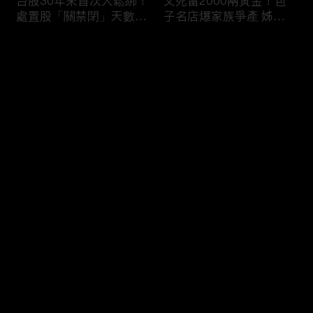
台股30年來首次大鬆綁！
父死留2000兩黃金！包
處置股「關禁閉」天數砍
子名店爆家族爭產 姊弟
半 撮合通通改2分鐘！
為5千萬遺產開撕
评论
您还没有登录，请先登录
穿牆大盜「搬金庫三千萬
熊本7.1強震八代市地標
登录
不留指紋」三道保全都失
大煙囪「攔腰折斷」！墓
靈！賊王獄中見「犯案手
碑狂跳根部斷裂
法」求假釋寫檢舉信：我
徒弟偷的！
最新评论
最热
/
最新
快来抢沙发～
台股爆量縮震盪失守
范斯要求軍機送兒子打高
43K！終場收跌20點「台
爾夫？「內部引發怨言」
積電」平盤2350元 專家
美特勤人員遭調查／川普
看好第四季直衝5萬點
見道奇問「誰是比較好的