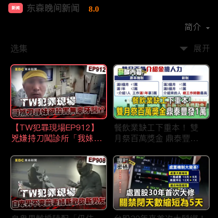
东森晚间新闻
8.0
新闻
首播时间：
2020-09
简介
选集
展开
【TW犯罪現場EP912】
餐飲業缺工下重本！ 雙
兇嫌持刀闖診所「我妹在
月祭百萬獎金 鼎泰豐王
哪？」勇牙醫為護同事喪
品狂灑萬元搶人才
命 遺孀淚崩：搶救機會
都無！