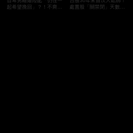
自卑男離婚陸配「仍住一
台股30年來首次大鬆綁！
起希望挽回」？！不爽前
處置股「關禁閉」天數砍
妻結識新歡「亂刀砍死新
半 撮合通通改2分鐘！
男友」？！ 17歲惡狼闖
评论
女生宿舍！女大生遭竊
2300元＋半裸窒息亡
《重案組》！
您还没有登录，请先登录
父死留2000兩黃金！包
穿牆大盜「搬金庫三千萬
登录
子名店爆家族爭產 姊弟
不留指紋」三道保全都失
為5千萬遺產開撕
靈！賊王獄中見「犯案手
法」求假釋寫檢舉信：我
徒弟偷的！
最新评论
最热
/
最新
快来抢沙发～
熊本7.1強震八代市地標
台股爆量縮震盪失守
大煙囪「攔腰折斷」！墓
43K！終場收跌20點「台
碑狂跳根部斷裂
積電」平盤2350元 專家
看好第四季直衝5萬點