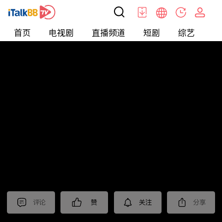
首页
电视剧
直播频道
短剧
综艺
电
北美
>
新闻
>
东森晚间新闻
评论
赞
关注
分享