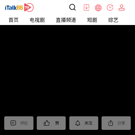
首页
电视剧
直播频道
短剧
综艺
电
北美
>
新闻
>
东森晚间新闻
评论
赞
关注
分享