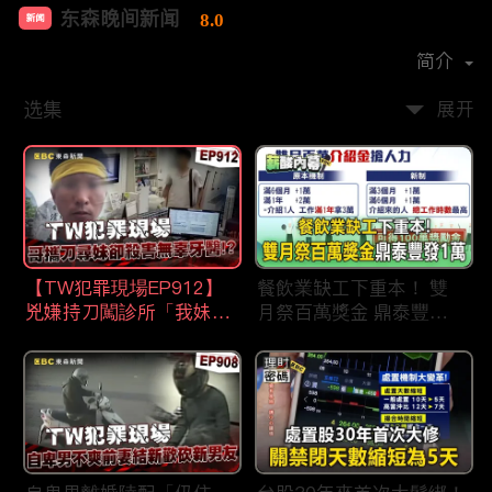
东森晚间新闻
8.0
新闻
首播时间：
2020-09
简介
选集
展开
【TW犯罪現場EP912】
餐飲業缺工下重本！ 雙
兇嫌持刀闖診所「我妹在
月祭百萬獎金 鼎泰豐王
哪？」勇牙醫為護同事喪
品狂灑萬元搶人才
命 遺孀淚崩：搶救機會
都無！