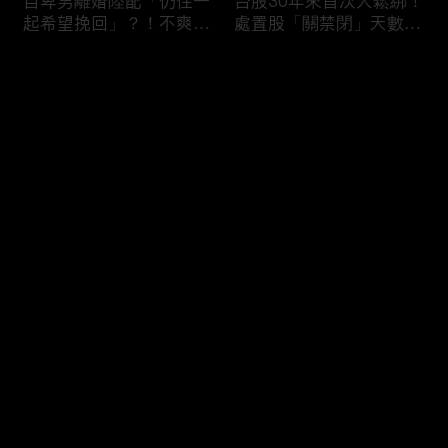
自卑男離婚陸配「仍住一
台股30年來首次大鬆綁！
起希望挽回」？！不爽前
處置股「關禁閉」天數砍
妻結識新歡「亂刀砍死新
半 撮合通通改2分鐘！
男友」？！ 17歲惡狼闖
评论
女生宿舍！女大生遭竊
2300元＋半裸窒息亡
《重案組》！
您还没有登录，请先登录
父死留2000兩黃金！包
穿牆大盜「搬金庫三千萬
登录
子名店爆家族爭產 姊弟
不留指紋」三道保全都失
為5千萬遺產開撕
靈！賊王獄中見「犯案手
法」求假釋寫檢舉信：我
徒弟偷的！
最新评论
最热
/
最新
快来抢沙发～
熊本7.1強震八代市地標
台股爆量縮震盪失守
大煙囪「攔腰折斷」！墓
43K！終場收跌20點「台
碑狂跳根部斷裂
積電」平盤2350元 專家
看好第四季直衝5萬點