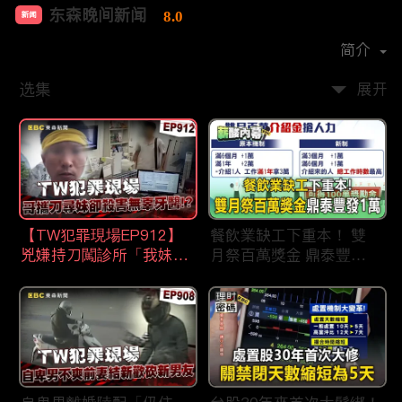
东森晚间新闻
8.0
新闻
首播时间：
2020-09
简介
选集
展开
【TW犯罪現場EP912】
餐飲業缺工下重本！ 雙
兇嫌持刀闖診所「我妹在
月祭百萬獎金 鼎泰豐王
哪？」勇牙醫為護同事喪
品狂灑萬元搶人才
命 遺孀淚崩：搶救機會
都無！