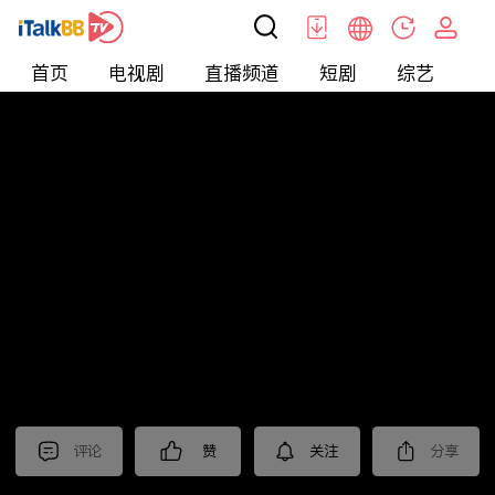
首页
电视剧
直播频道
短剧
综艺
电
北美
>
新闻
>
东森晚间新闻
评论
赞
关注
分享