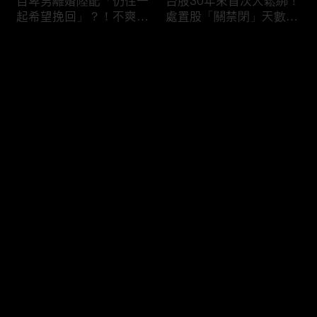
自卑男離婚陸配「仍住一
台股30年來首次大鬆綁！
起希望挽回」？！不爽前
處置股「關禁閉」天數砍
妻結識新歡「亂刀砍死新
半 撮合通通改2分鐘！
男友」？！ 17歲惡狼闖
评论
女生宿舍！女大生遭竊
2300元＋半裸窒息亡
《重案組》！
您还没有登录，请先登录
父死留2000兩黃金！包
穿牆大盜「搬金庫三千萬
登录
子名店爆家族爭產 姊弟
不留指紋」三道保全都失
為5千萬遺產開撕
靈！賊王獄中見「犯案手
法」求假釋寫檢舉信：我
徒弟偷的！
最新评论
最热
/
最新
快来抢沙发～
熊本7.1強震八代市地標
台股爆量縮震盪失守
大煙囪「攔腰折斷」！墓
43K！終場收跌20點「台
碑狂跳根部斷裂
積電」平盤2350元 專家
看好第四季直衝5萬點