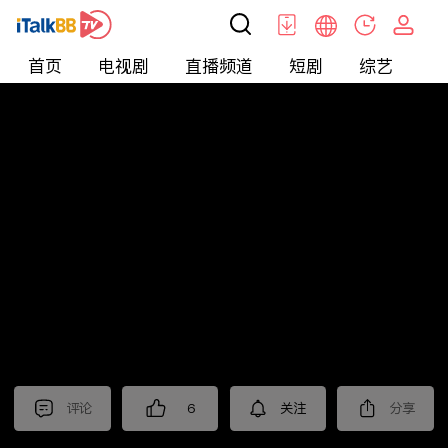
首页
电视剧
直播频道
短剧
综艺
电
北美
>
新闻
>
老尤时谈
评论
6
关注
分享