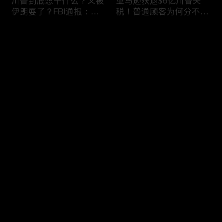
川普到底想干什么？又被
亚马逊获退$6亿川普关
伊朗耍了？FBI通报：美
税！普通顾客为何分不到
国至少七州供水系统遭受
钱，退款去哪儿了？美国
攻击；华盛顿州山火失
一年花$3756亿修路！加
评论
控！600栋建筑被毁，6
州纽约高税，公路排名为
万人紧急疏散；川普的国
何接近垫底？川普公开反
家情报总监正式换帅！克
对皮罗撤诉！倒影池到底
您还没有登录，请先登录
莱顿上任；20260803
是人为破坏，还是施工缺
陷？20260801
6万非法移民涌入西班
索罗斯不再给民主党中央
登录
牙！究竟发生了什么？川
捐款！党部资不抵债，共
普警告：民主党若重新掌
和党资金领先3倍；川普
权，美国将会比西班牙更
集团300多个账户为何被
惨；纽森哥公布4年税
关闭？第一资本首次公开
最新评论
最热
/
最新
表！年入最高$350万；
原因；共和党参议员公开
20260731
质疑川普：倒影池案必须
快来抢沙发～
让证据说话；20260802
川普怒批最高法院两项裁
纽森婚外情女方爆出内
决：让美国损失数万亿美
情，他为何一字不反驳？
元；伊朗黑客疑似攻击明
福奇听证会111次拒答！
州供水系统36个城市中
律师插话被赶出会场；扎