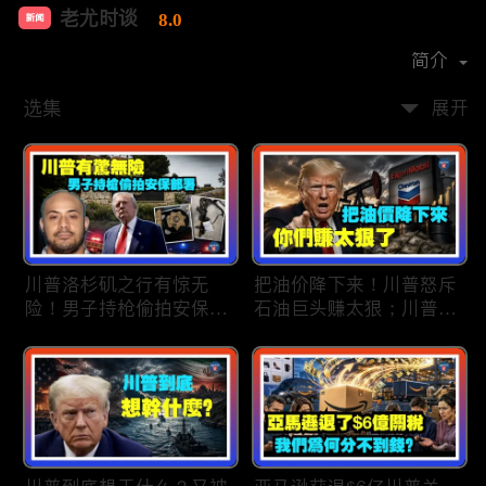
老尤时谈
8.0
新闻
首播时间：
2020-09
简介
选集
展开
川普洛杉矶之行有惊无
把油价降下来！川普怒斥
险！男子持枪偷拍安保部
石油巨头赚太狠；川普整
署被捕；白宫解密：FBI
顿DEI见效！美国大学言
秘密调查川普的“牛津逗
论限制降至20年最低；华
号”行动；司法部进驻密
盛顿州山火，警方抓获纵
歇根州监督选举；
火嫌疑人；20260804
OpenAI招聘涉嫌歧视美
国工人，罚款赔偿$320
万；20260805