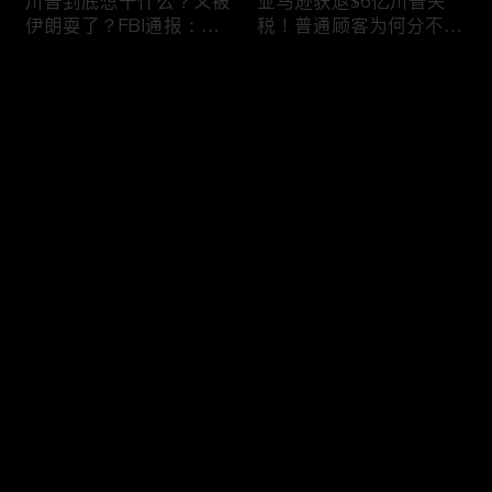
川普到底想干什么？又被
亚马逊获退$6亿川普关
伊朗耍了？FBI通报：美
税！普通顾客为何分不到
国至少七州供水系统遭受
钱，退款去哪儿了？美国
攻击；华盛顿州山火失
一年花$3756亿修路！加
评论
控！600栋建筑被毁，6
州纽约高税，公路排名为
万人紧急疏散；川普的国
何接近垫底？川普公开反
家情报总监正式换帅！克
对皮罗撤诉！倒影池到底
您还没有登录，请先登录
莱顿上任；20260803
是人为破坏，还是施工缺
陷？20260801
6万非法移民涌入西班
索罗斯不再给民主党中央
登录
牙！究竟发生了什么？川
捐款！党部资不抵债，共
普警告：民主党若重新掌
和党资金领先3倍；川普
权，美国将会比西班牙更
集团300多个账户为何被
惨；纽森哥公布4年税
关闭？第一资本首次公开
最新评论
最热
/
最新
表！年入最高$350万；
原因；共和党参议员公开
20260731
质疑川普：倒影池案必须
快来抢沙发～
让证据说话；20260802
川普怒批最高法院两项裁
纽森婚外情女方爆出内
决：让美国损失数万亿美
情，他为何一字不反驳？
元；伊朗黑客疑似攻击明
福奇听证会111次拒答！
州供水系统36个城市中
律师插话被赶出会场；扎