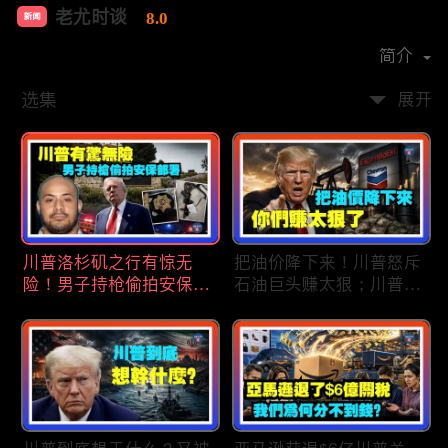
老尤时谈
8.0
新闻
首播时间：
2020-09
简介
选集
展开
川普洛杉矶之行有惊无
把油价降下来！川普怒斥
险！男子持枪偷拍安保部
石油巨头赚太狠；川普整
署被捕；白宫解密：FBI
顿DEI见效！美国大学言
秘密调查川普的“牛津逗
论限制降至20年最低；华
号”行动；司法部进驻密
盛顿州山火，警方抓获纵
歇根州监督选举；
火嫌疑人；20260804
OpenAI招聘涉嫌歧视美
国工人，罚款赔偿$320
万；20260805