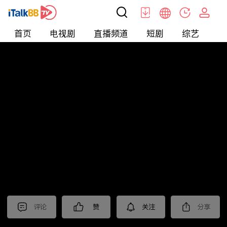
首页
电视剧
直播频道
短剧
综艺
电
北美
>
新闻
>
老尤时谈
评论
赞
关注
分享