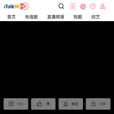
首页
电视剧
直播频道
短剧
综艺
电
北美
>
新闻
>
老尤时谈
评论
赞
关注
分享