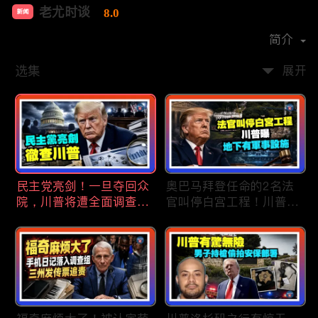
老尤时谈
8.0
新闻
首播时间：
2020-09
简介
选集
展开
民主党亮剑！一旦夺回众
奥巴马拜登任命的2名法
院，川普将遭全面调查；
官叫停白宫工程！川普
民主党内战升级！温和派
曝：背后还有军事设施；
砸$1500万对付社会主义
物价上涨，会让共和党输
者；川普司法部长惊险过
掉中期选举吗？川普手握
关！两名共和党人倒戈，
$4亿资金！全面投入中期
川普怒批穆尔科斯基；
选战；20260807
20260808