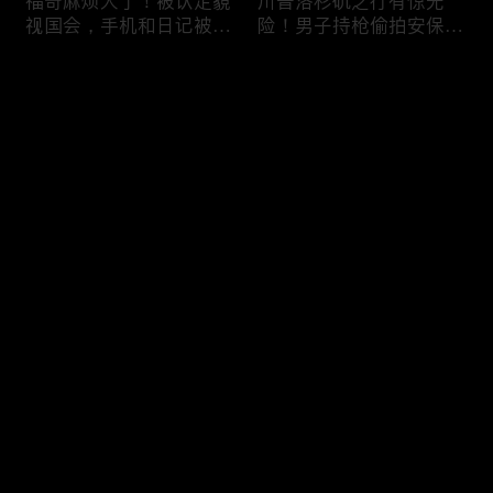
福奇麻烦大了！被认定藐
川普洛杉矶之行有惊无
视国会，手机和日记被调
险！男子持枪偷拍安保部
查组掌握；川普私下定调
署被捕；白宫解密：FBI
2028？一句“我们需要选
秘密调查川普的“牛津逗
评论
万斯”引爆接班人之争；
号”行动；司法部进驻密
美军激光武器即将上战
歇根州监督选举；
场：不用再拿百万导弹打
OpenAI招聘涉嫌歧视美
您还没有登录，请先登录
廉价无人机；20260806
国工人，罚款赔偿$320
万；20260805
把油价降下来！川普怒斥
川普到底想干什么？又被
登录
石油巨头赚太狠；川普整
伊朗耍了？FBI通报：美
顿DEI见效！美国大学言
国至少七州供水系统遭受
论限制降至20年最低；华
攻击；华盛顿州山火失
盛顿州山火，警方抓获纵
控！600栋建筑被毁，6
最新评论
最热
/
最新
火嫌疑人；20260804
万人紧急疏散；川普的国
家情报总监正式换帅！克
快来抢沙发～
莱顿上任；20260803
亚马逊获退$6亿川普关
6万非法移民涌入西班
税！普通顾客为何分不到
牙！究竟发生了什么？川
钱，退款去哪儿了？美国
普警告：民主党若重新掌
一年花$3756亿修路！加
权，美国将会比西班牙更