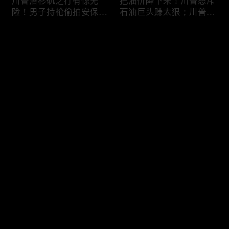
川普洛杉矶之行有惊无
把油价降下来！川普怒斥
险！男子持枪偷拍安保部
石油巨头赚太狠；川普整
署被捕；白宫解密：FBI
顿DEI见效！美国大学言
秘密调查川普的“牛津逗
论限制降至20年最低；华
评论
号”行动；司法部进驻密
盛顿州山火，警方抓获纵
歇根州监督选举；
火嫌疑人；20260804
OpenAI招聘涉嫌歧视美
您还没有登录，请先登录
国工人，罚款赔偿$320
万；20260805
川普到底想干什么？又被
亚马逊获退$6亿川普关
登录
伊朗耍了？FBI通报：美
税！普通顾客为何分不到
国至少七州供水系统遭受
钱，退款去哪儿了？美国
攻击；华盛顿州山火失
一年花$3756亿修路！加
控！600栋建筑被毁，6
州纽约高税，公路排名为
最新评论
最热
/
最新
万人紧急疏散；川普的国
何接近垫底？川普公开反
家情报总监正式换帅！克
对皮罗撤诉！倒影池到底
快来抢沙发～
莱顿上任；20260803
是人为破坏，还是施工缺
陷？20260801
6万非法移民涌入西班
索罗斯不再给民主党中央
牙！究竟发生了什么？川
捐款！党部资不抵债，共
普警告：民主党若重新掌
和党资金领先3倍；川普
权，美国将会比西班牙更
集团300多个账户为何被