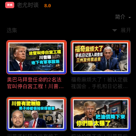
老尤时谈
8.0
新闻
首播时间：
2020-09
简介
选集
展开
奥巴马拜登任命的2名法
福奇麻烦大了！被认定藐
官叫停白宫工程！川普
视国会，手机和日记被调
曝：背后还有军事设施；
查组掌握；川普私下定调
物价上涨，会让共和党输
2028？一句“我们需要选
掉中期选举吗？川普手握
万斯”引爆接班人之争；
$4亿资金！全面投入中期
美军激光武器即将上战
选战；20260807
场：不用再拿百万导弹打
廉价无人机；20260806