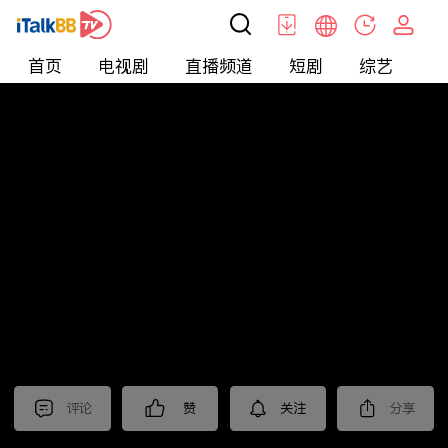
首页
电视剧
直播频道
短剧
综艺
电
北美
>
新闻
>
老尤时谈
评论
赞
关注
分享