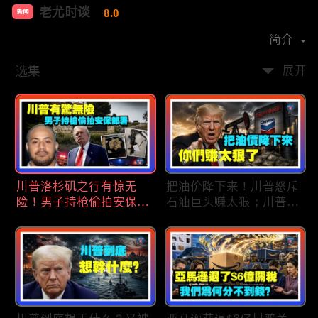
老尤时谈
8.0
新闻
首播时间：
2020-09
简介
选集
展开
川普洛杉矶之行有惊无
把油价降下来！川普怒斥
险！男子持枪偷拍安保部
石油巨头赚太狠；川普整
署被捕；白宫解密：FBI
顿DEI见效！美国大学言
秘密调查川普的“牛津逗
论限制降至20年最低；华
号”行动；司法部进驻密
盛顿州山火，警方抓获纵
歇根州监督选举；
火嫌疑人；20260804
OpenAI招聘涉嫌歧视美
国工人，罚款赔偿$320
万；20260805