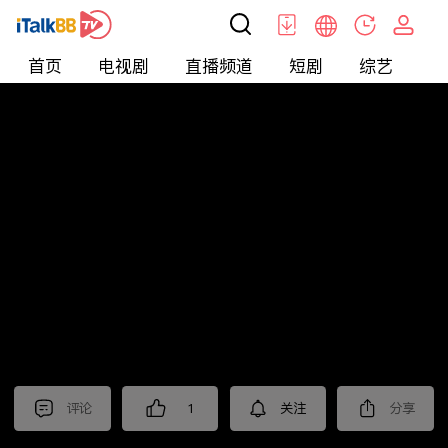
首页
电视剧
直播频道
短剧
综艺
电
北美
>
新闻
>
老尤时谈
评论
1
关注
分享