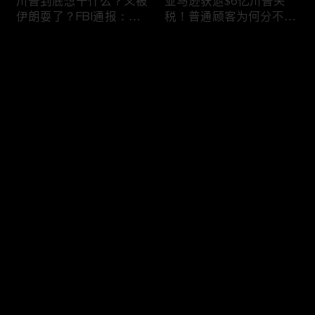
川普到底想干什么？又被
亚马逊获退$6亿川普关
伊朗耍了？FBI通报：美
税！普通顾客为何分不到
国至少七州供水系统遭受
钱，退款去哪儿了？美国
攻击；华盛顿州山火失
一年花$3756亿修路！加
评论
控！600栋建筑被毁，6
州纽约高税，公路排名为
万人紧急疏散；川普的国
何接近垫底？川普公开反
家情报总监正式换帅！克
对皮罗撤诉！倒影池到底
您还没有登录，请先登录
莱顿上任；20260803
是人为破坏，还是施工缺
陷？20260801
6万非法移民涌入西班
索罗斯不再给民主党中央
登录
牙！究竟发生了什么？川
捐款！党部资不抵债，共
普警告：民主党若重新掌
和党资金领先3倍；川普
权，美国将会比西班牙更
集团300多个账户为何被
惨；纽森哥公布4年税
关闭？第一资本首次公开
最新评论
最热
/
最新
表！年入最高$350万；
原因；共和党参议员公开
20260731
质疑川普：倒影池案必须
快来抢沙发～
让证据说话；20260802
川普怒批最高法院两项裁
纽森婚外情女方爆出内
决：让美国损失数万亿美
情，他为何一字不反驳？
元；伊朗黑客疑似攻击明
福奇听证会111次拒答！
州供水系统36个城市中
律师插话被赶出会场；扎