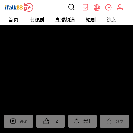
首页
电视剧
直播频道
短剧
综艺
电
北美
>
新闻
>
老尤时谈
评论
2
关注
分享