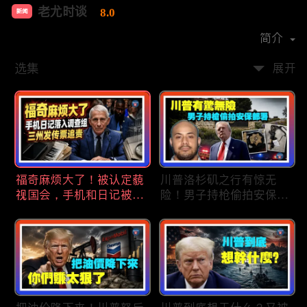
老尤时谈
8.0
新闻
首播时间：
2020-09
简介
选集
展开
福奇麻烦大了！被认定藐
川普洛杉矶之行有惊无
视国会，手机和日记被调
险！男子持枪偷拍安保部
查组掌握；川普私下定调
署被捕；白宫解密：FBI
2028？一句“我们需要选
秘密调查川普的“牛津逗
万斯”引爆接班人之争；
号”行动；司法部进驻密
美军激光武器即将上战
歇根州监督选举；
场：不用再拿百万导弹打
OpenAI招聘涉嫌歧视美
廉价无人机；20260806
国工人，罚款赔偿$320
万；20260805