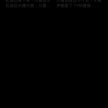
把油价降下来！川普怒斥
川普到底想干什么？又被
石油巨头赚太狠；川普整
伊朗耍了？FBI通报：美
顿DEI见效！美国大学言
国至少七州供水系统遭受
论限制降至20年最低；华
攻击；华盛顿州山火失
评论
盛顿州山火，警方抓获纵
控！600栋建筑被毁，6
火嫌疑人；20260804
万人紧急疏散；川普的国
家情报总监正式换帅！克
您还没有登录，请先登录
莱顿上任；20260803
亚马逊获退$6亿川普关
6万非法移民涌入西班
登录
税！普通顾客为何分不到
牙！究竟发生了什么？川
钱，退款去哪儿了？美国
普警告：民主党若重新掌
一年花$3756亿修路！加
权，美国将会比西班牙更
州纽约高税，公路排名为
惨；纽森哥公布4年税
最新评论
最热
/
最新
何接近垫底？川普公开反
表！年入最高$350万；
对皮罗撤诉！倒影池到底
20260731
快来抢沙发～
是人为破坏，还是施工缺
陷？20260801
索罗斯不再给民主党中央
川普怒批最高法院两项裁
捐款！党部资不抵债，共
决：让美国损失数万亿美
和党资金领先3倍；川普
元；伊朗黑客疑似攻击明
集团300多个账户为何被
州供水系统36个城市中