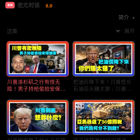
老尤时谈
8.0
新闻
首播时间：
2020-09
简介
选集
展开
川普洛杉矶之行有惊无
把油价降下来！川普怒斥
险！男子持枪偷拍安保部
石油巨头赚太狠；川普整
署被捕；白宫解密：FBI
顿DEI见效！美国大学言
秘密调查川普的“牛津逗
论限制降至20年最低；华
号”行动；司法部进驻密
盛顿州山火，警方抓获纵
歇根州监督选举；
火嫌疑人；20260804
OpenAI招聘涉嫌歧视美
国工人，罚款赔偿$320
万；20260805