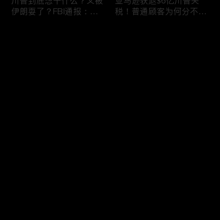
川普到底想干什么？又被
亚马逊获退$6亿川普关
伊朗耍了？FBI通报：美
税！普通顾客为何分不到
国至少七州供水系统遭受
钱，退款去哪儿了？美国
攻击；华盛顿州山火失
一年花$3756亿修路！加
评论
控！600栋建筑被毁，6
州纽约高税，公路排名为
万人紧急疏散；川普的国
何接近垫底？川普公开反
家情报总监正式换帅！克
对皮罗撤诉！倒影池到底
您还没有登录，请先登录
莱顿上任；20260803
是人为破坏，还是施工缺
陷？20260801
6万非法移民涌入西班
索罗斯不再给民主党中央
登录
牙！究竟发生了什么？川
捐款！党部资不抵债，共
普警告：民主党若重新掌
和党资金领先3倍；川普
权，美国将会比西班牙更
集团300多个账户为何被
惨；纽森哥公布4年税
关闭？第一资本首次公开
最新评论
最热
/
最新
表！年入最高$350万；
原因；共和党参议员公开
20260731
质疑川普：倒影池案必须
快来抢沙发～
让证据说话；20260802
川普怒批最高法院两项裁
纽森婚外情女方爆出内
决：让美国损失数万亿美
情，他为何一字不反驳？
元；伊朗黑客疑似攻击明
福奇听证会111次拒答！
州供水系统36个城市中
律师插话被赶出会场；扎