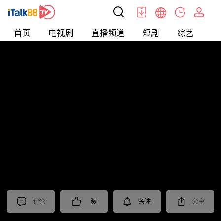
首页
电视剧
直播频道
短剧
综艺
电
北美
>
新闻
>
老尤时谈
评论
赞
关注
分享