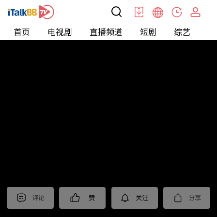
首页
电视剧
直播频道
短剧
综艺
电
北美
>
新闻
>
老尤时谈
评论
赞
关注
分享