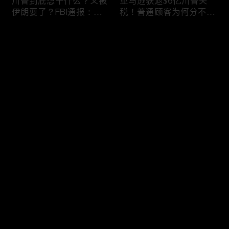
川普到底想干什么？又被
亚马逊获退$6亿川普关
伊朗耍了？FBI通报：美
税！普通顾客为何分不到
国至少七州供水系统遭受
钱，退款去哪儿了？美国
攻击；华盛顿州山火失
一年花$3756亿修路！加
评论
控！600栋建筑被毁，6
州纽约高税，公路排名为
万人紧急疏散；川普的国
何接近垫底？川普公开反
家情报总监正式换帅！克
对皮罗撤诉！倒影池到底
您还没有登录，请先登录
莱顿上任；20260803
是人为破坏，还是施工缺
陷？20260801
6万非法移民涌入西班
索罗斯不再给民主党中央
登录
牙！究竟发生了什么？川
捐款！党部资不抵债，共
普警告：民主党若重新掌
和党资金领先3倍；川普
权，美国将会比西班牙更
集团300多个账户为何被
惨；纽森哥公布4年税
关闭？第一资本首次公开
最新评论
最热
/
最新
表！年入最高$350万；
原因；共和党参议员公开
20260731
质疑川普：倒影池案必须
快来抢沙发～
让证据说话；20260802
川普怒批最高法院两项裁
纽森婚外情女方爆出内
决：让美国损失数万亿美
情，他为何一字不反驳？
元；伊朗黑客疑似攻击明
福奇听证会111次拒答！
州供水系统36个城市中
律师插话被赶出会场；扎