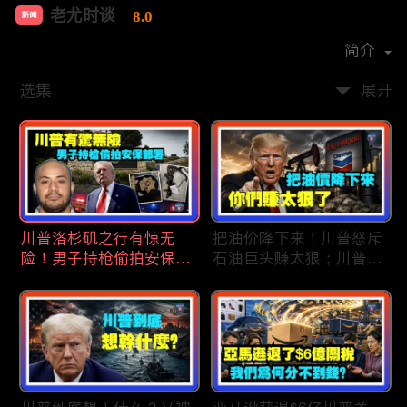
老尤时谈
8.0
新闻
首播时间：
2020-09
简介
选集
展开
川普洛杉矶之行有惊无
把油价降下来！川普怒斥
险！男子持枪偷拍安保部
石油巨头赚太狠；川普整
署被捕；白宫解密：FBI
顿DEI见效！美国大学言
秘密调查川普的“牛津逗
论限制降至20年最低；华
号”行动；司法部进驻密
盛顿州山火，警方抓获纵
歇根州监督选举；
火嫌疑人；20260804
OpenAI招聘涉嫌歧视美
国工人，罚款赔偿$320
万；20260805