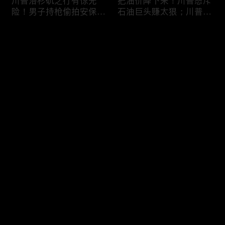
川普洛杉矶之行有惊无
把油价降下来！川普怒斥
险！男子持枪偷拍安保部
石油巨头赚太狠；川普整
署被捕；白宫解密：FBI
顿DEI见效！美国大学言
秘密调查川普的“牛津逗
论限制降至20年最低；华
评论
号”行动；司法部进驻密
盛顿州山火，警方抓获纵
歇根州监督选举；
火嫌疑人；20260804
OpenAI招聘涉嫌歧视美
您还没有登录，请先登录
国工人，罚款赔偿$320
万；20260805
川普到底想干什么？又被
亚马逊获退$6亿川普关
登录
伊朗耍了？FBI通报：美
税！普通顾客为何分不到
国至少七州供水系统遭受
钱，退款去哪儿了？美国
攻击；华盛顿州山火失
一年花$3756亿修路！加
控！600栋建筑被毁，6
州纽约高税，公路排名为
最新评论
最热
/
最新
万人紧急疏散；川普的国
何接近垫底？川普公开反
家情报总监正式换帅！克
对皮罗撤诉！倒影池到底
快来抢沙发～
莱顿上任；20260803
是人为破坏，还是施工缺
陷？20260801
6万非法移民涌入西班
索罗斯不再给民主党中央
牙！究竟发生了什么？川
捐款！党部资不抵债，共
普警告：民主党若重新掌
和党资金领先3倍；川普
权，美国将会比西班牙更
集团300多个账户为何被