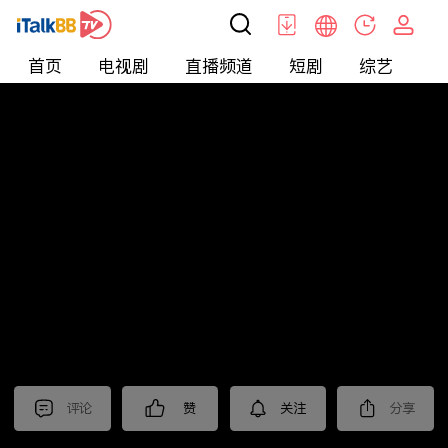
首页
电视剧
直播频道
短剧
综艺
电
北美
>
新闻
>
老尤时谈
评论
赞
关注
分享