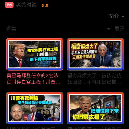
老尤时谈
8.0
新闻
首播时间：
2020-09
简介
选集
展开
奥巴马拜登任命的2名法
福奇麻烦大了！被认定藐
官叫停白宫工程！川普
视国会，手机和日记被调
曝：背后还有军事设施；
查组掌握；川普私下定调
物价上涨，会让共和党输
2028？一句“我们需要选
掉中期选举吗？川普手握
万斯”引爆接班人之争；
$4亿资金！全面投入中期
美军激光武器即将上战
选战；20260807
场：不用再拿百万导弹打
廉价无人机；20260806