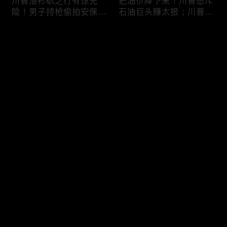
川普洛杉矶之行有惊无
把油价降下来！川普怒斥
险！男子持枪偷拍安保部
石油巨头赚太狠；川普整
署被捕；白宫解密：FBI
顿DEI见效！美国大学言
秘密调查川普的“牛津逗
论限制降至20年最低；华
评论
号”行动；司法部进驻密
盛顿州山火，警方抓获纵
歇根州监督选举；
火嫌疑人；20260804
OpenAI招聘涉嫌歧视美
您还没有登录，请先登录
国工人，罚款赔偿$320
万；20260805
川普到底想干什么？又被
亚马逊获退$6亿川普关
登录
伊朗耍了？FBI通报：美
税！普通顾客为何分不到
国至少七州供水系统遭受
钱，退款去哪儿了？美国
攻击；华盛顿州山火失
一年花$3756亿修路！加
控！600栋建筑被毁，6
州纽约高税，公路排名为
最新评论
最热
/
最新
万人紧急疏散；川普的国
何接近垫底？川普公开反
家情报总监正式换帅！克
对皮罗撤诉！倒影池到底
快来抢沙发～
莱顿上任；20260803
是人为破坏，还是施工缺
陷？20260801
6万非法移民涌入西班
索罗斯不再给民主党中央
牙！究竟发生了什么？川
捐款！党部资不抵债，共
普警告：民主党若重新掌
和党资金领先3倍；川普
权，美国将会比西班牙更
集团300多个账户为何被