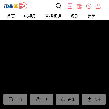
首页
电视剧
直播频道
短剧
综艺
电
北美
>
新闻
>
老尤时谈
评论
1
关注
分享