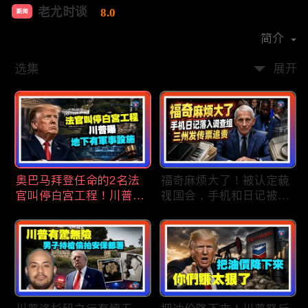
老尤时谈
8.0
新闻
首播时间：
2020-09
简介
选集
展开
奥巴马拜登任命的2名法
福奇麻烦大了！被认定藐
官叫停白宫工程！川普
视国会，手机和日记被调
曝：背后还有军事设施；
查组掌握；川普私下定调
物价上涨，会让共和党输
2028？一句“我们需要选
掉中期选举吗？川普手握
万斯”引爆接班人之争；
$4亿资金！全面投入中期
美军激光武器即将上战
选战；20260807
场：不用再拿百万导弹打
廉价无人机；20260806