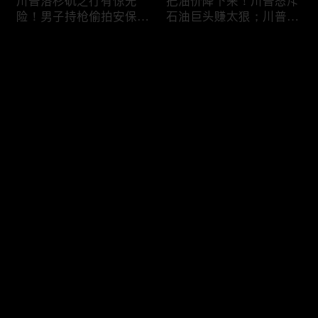
川普洛杉矶之行有惊无
把油价降下来！川普怒斥
险！男子持枪偷拍安保部
石油巨头赚太狠；川普整
署被捕；白宫解密：FBI
顿DEI见效！美国大学言
秘密调查川普的“牛津逗
论限制降至20年最低；华
评论
号”行动；司法部进驻密
盛顿州山火，警方抓获纵
歇根州监督选举；
火嫌疑人；20260804
OpenAI招聘涉嫌歧视美
您还没有登录，请先登录
国工人，罚款赔偿$320
万；20260805
川普到底想干什么？又被
亚马逊获退$6亿川普关
登录
伊朗耍了？FBI通报：美
税！普通顾客为何分不到
国至少七州供水系统遭受
钱，退款去哪儿了？美国
攻击；华盛顿州山火失
一年花$3756亿修路！加
控！600栋建筑被毁，6
州纽约高税，公路排名为
最新评论
最热
/
最新
万人紧急疏散；川普的国
何接近垫底？川普公开反
家情报总监正式换帅！克
对皮罗撤诉！倒影池到底
快来抢沙发～
莱顿上任；20260803
是人为破坏，还是施工缺
陷？20260801
6万非法移民涌入西班
索罗斯不再给民主党中央
牙！究竟发生了什么？川
捐款！党部资不抵债，共
普警告：民主党若重新掌
和党资金领先3倍；川普
权，美国将会比西班牙更
集团300多个账户为何被