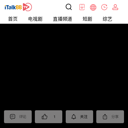
首页
电视剧
直播频道
短剧
综艺
电
北美
>
新闻
>
老尤时谈
评论
1
关注
分享