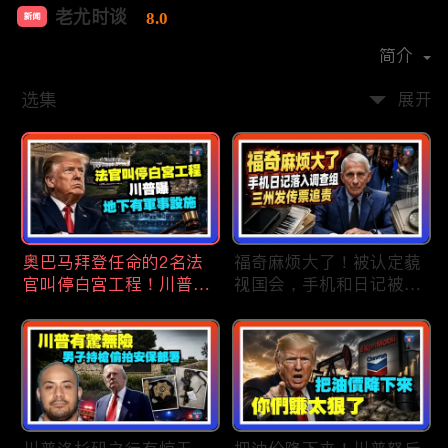
老尤时谈
8.0
新闻
首播时间：
2020-09
简介
选集
展开
奥巴马拜登任命的2名法
福奇麻烦大了！被认定藐
官叫停白宫工程！川普
视国会，手机和日记被调
曝：背后还有军事设施；
查组掌握；川普私下定调
物价上涨，会让共和党输
2028？一句“我们需要选
掉中期选举吗？川普手握
万斯”引爆接班人之争；
$4亿资金！全面投入中期
美军激光武器即将上战
选战；20260807
场：不用再拿百万导弹打
廉价无人机；20260806