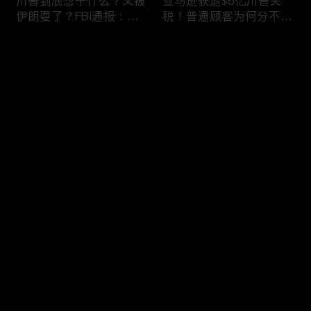
川普到底想干什么？又被
亚马逊获退$6亿川普关
伊朗耍了？FBI通报：美
税！普通顾客为何分不到
国至少七州供水系统遭受
钱，退款去哪儿了？美国
攻击；华盛顿州山火失
一年花$3756亿修路！加
评论
控！600栋建筑被毁，6
州纽约高税，公路排名为
万人紧急疏散；川普的国
何接近垫底？川普公开反
家情报总监正式换帅！克
对皮罗撤诉！倒影池到底
您还没有登录，请先登录
莱顿上任；20260803
是人为破坏，还是施工缺
陷？20260801
6万非法移民涌入西班
索罗斯不再给民主党中央
登录
牙！究竟发生了什么？川
捐款！党部资不抵债，共
普警告：民主党若重新掌
和党资金领先3倍；川普
权，美国将会比西班牙更
集团300多个账户为何被
惨；纽森哥公布4年税
关闭？第一资本首次公开
最新评论
最热
/
最新
表！年入最高$350万；
原因；共和党参议员公开
20260731
质疑川普：倒影池案必须
快来抢沙发～
让证据说话；20260802
川普怒批最高法院两项裁
纽森婚外情女方爆出内
决：让美国损失数万亿美
情，他为何一字不反驳？
元；伊朗黑客疑似攻击明
福奇听证会111次拒答！
州供水系统36个城市中
律师插话被赶出会场；扎