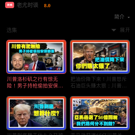
老尤时谈
8.0
新闻
首播时间：
2020-09
简介
选集
展开
川普洛杉矶之行有惊无
把油价降下来！川普怒斥
险！男子持枪偷拍安保部
石油巨头赚太狠；川普整
署被捕；白宫解密：FBI
顿DEI见效！美国大学言
秘密调查川普的“牛津逗
论限制降至20年最低；华
号”行动；司法部进驻密
盛顿州山火，警方抓获纵
歇根州监督选举；
火嫌疑人；20260804
OpenAI招聘涉嫌歧视美
国工人，罚款赔偿$320
万；20260805