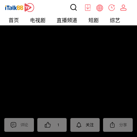
首页
电视剧
直播频道
短剧
综艺
电
北美
>
新闻
>
老尤时谈
评论
1
关注
分享