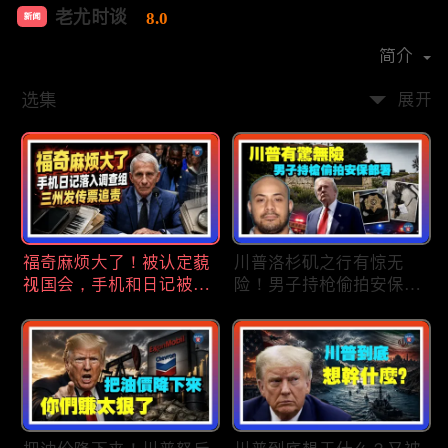
老尤时谈
8.0
新闻
首播时间：
2020-09
简介
选集
展开
福奇麻烦大了！被认定藐
川普洛杉矶之行有惊无
视国会，手机和日记被调
险！男子持枪偷拍安保部
查组掌握；川普私下定调
署被捕；白宫解密：FBI
2028？一句“我们需要选
秘密调查川普的“牛津逗
万斯”引爆接班人之争；
号”行动；司法部进驻密
美军激光武器即将上战
歇根州监督选举；
场：不用再拿百万导弹打
OpenAI招聘涉嫌歧视美
廉价无人机；20260806
国工人，罚款赔偿$320
万；20260805