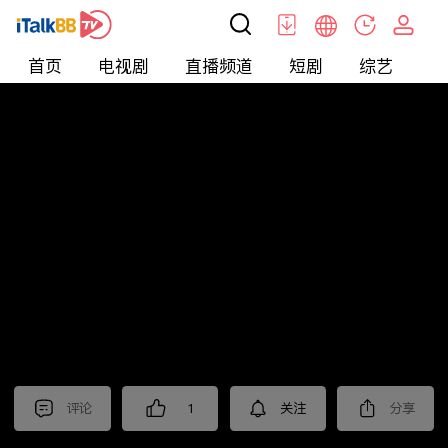
首页
电视剧
直播频道
短剧
综艺
电
北美
>
新闻
>
老尤时谈
评论
1
关注
分享