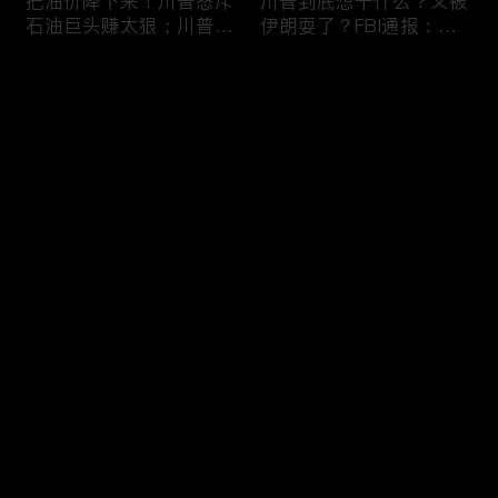
把油价降下来！川普怒斥
川普到底想干什么？又被
石油巨头赚太狠；川普整
伊朗耍了？FBI通报：美
顿DEI见效！美国大学言
国至少七州供水系统遭受
论限制降至20年最低；华
攻击；华盛顿州山火失
评论
盛顿州山火，警方抓获纵
控！600栋建筑被毁，6
火嫌疑人；20260804
万人紧急疏散；川普的国
家情报总监正式换帅！克
您还没有登录，请先登录
莱顿上任；20260803
亚马逊获退$6亿川普关
6万非法移民涌入西班
登录
税！普通顾客为何分不到
牙！究竟发生了什么？川
钱，退款去哪儿了？美国
普警告：民主党若重新掌
一年花$3756亿修路！加
权，美国将会比西班牙更
州纽约高税，公路排名为
惨；纽森哥公布4年税
最新评论
最热
/
最新
何接近垫底？川普公开反
表！年入最高$350万；
对皮罗撤诉！倒影池到底
20260731
快来抢沙发～
是人为破坏，还是施工缺
陷？20260801
索罗斯不再给民主党中央
川普怒批最高法院两项裁
捐款！党部资不抵债，共
决：让美国损失数万亿美
和党资金领先3倍；川普
元；伊朗黑客疑似攻击明
集团300多个账户为何被
州供水系统36个城市中