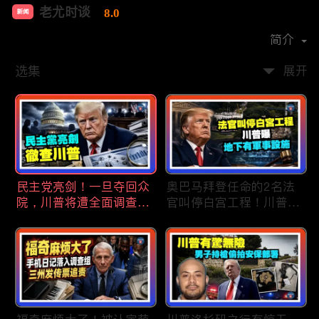
老尤时谈
8.0
新闻
首播时间：
2020-09
简介
选集
展开
民主党亮剑！一旦夺回众
奥巴马拜登任命的2名法
院，川普将遭全面调查；
官叫停白宫工程！川普
民主党内战升级！温和派
曝：背后还有军事设施；
砸$1500万对付社会主义
物价上涨，会让共和党输
者；川普司法部长惊险过
掉中期选举吗？川普手握
关！两名共和党人倒戈，
$4亿资金！全面投入中期
川普怒批穆尔科斯基；
选战；20260807
20260808