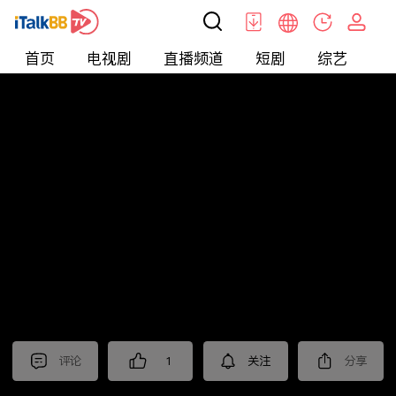
首页
电视剧
直播频道
短剧
综艺
电
北美
>
新闻
>
老尤时谈
评论
1
关注
分享