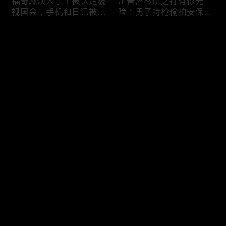
福奇麻烦大了！被认定藐
川普洛杉矶之行有惊无
视国会，手机和日记被调
险！男子持枪偷拍安保部
查组掌握；川普私下定调
署被捕；白宫解密：FBI
2028？一句“我们需要选
秘密调查川普的“牛津逗
评论
万斯”引爆接班人之争；
号”行动；司法部进驻密
美军激光武器即将上战
歇根州监督选举；
场：不用再拿百万导弹打
OpenAI招聘涉嫌歧视美
您还没有登录，请先登录
廉价无人机；20260806
国工人，罚款赔偿$320
万；20260805
把油价降下来！川普怒斥
川普到底想干什么？又被
登录
石油巨头赚太狠；川普整
伊朗耍了？FBI通报：美
顿DEI见效！美国大学言
国至少七州供水系统遭受
论限制降至20年最低；华
攻击；华盛顿州山火失
盛顿州山火，警方抓获纵
控！600栋建筑被毁，6
最新评论
最热
/
最新
火嫌疑人；20260804
万人紧急疏散；川普的国
家情报总监正式换帅！克
快来抢沙发～
莱顿上任；20260803
亚马逊获退$6亿川普关
6万非法移民涌入西班
税！普通顾客为何分不到
牙！究竟发生了什么？川
钱，退款去哪儿了？美国
普警告：民主党若重新掌
一年花$3756亿修路！加
权，美国将会比西班牙更