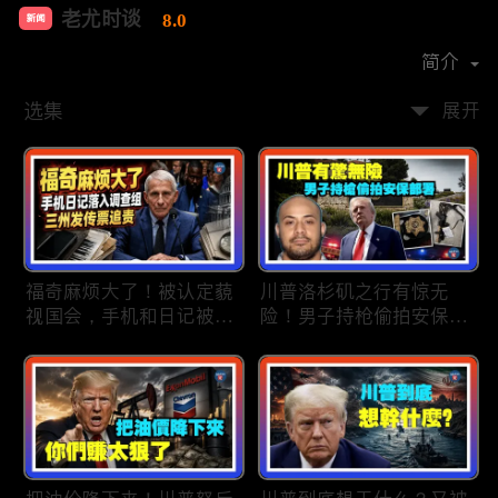
老尤时谈
8.0
新闻
首播时间：
2020-09
简介
选集
展开
福奇麻烦大了！被认定藐
川普洛杉矶之行有惊无
视国会，手机和日记被调
险！男子持枪偷拍安保部
查组掌握；川普私下定调
署被捕；白宫解密：FBI
2028？一句“我们需要选
秘密调查川普的“牛津逗
万斯”引爆接班人之争；
号”行动；司法部进驻密
美军激光武器即将上战
歇根州监督选举；
场：不用再拿百万导弹打
OpenAI招聘涉嫌歧视美
廉价无人机；20260806
国工人，罚款赔偿$320
万；20260805