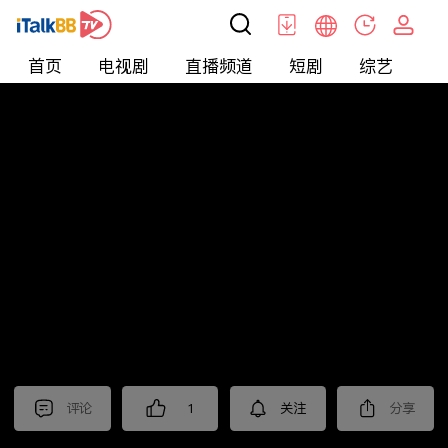
首页
电视剧
直播频道
短剧
综艺
电
北美
>
新闻
>
老尤时谈
评论
1
关注
分享