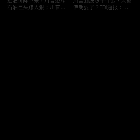
把油价降下来！川普怒斥
川普到底想干什么？又被
石油巨头赚太狠；川普整
伊朗耍了？FBI通报：美
顿DEI见效！美国大学言
国至少七州供水系统遭受
论限制降至20年最低；华
攻击；华盛顿州山火失
评论
盛顿州山火，警方抓获纵
控！600栋建筑被毁，6
火嫌疑人；20260804
万人紧急疏散；川普的国
家情报总监正式换帅！克
您还没有登录，请先登录
莱顿上任；20260803
亚马逊获退$6亿川普关
6万非法移民涌入西班
登录
税！普通顾客为何分不到
牙！究竟发生了什么？川
钱，退款去哪儿了？美国
普警告：民主党若重新掌
一年花$3756亿修路！加
权，美国将会比西班牙更
州纽约高税，公路排名为
惨；纽森哥公布4年税
最新评论
最热
/
最新
何接近垫底？川普公开反
表！年入最高$350万；
对皮罗撤诉！倒影池到底
20260731
快来抢沙发～
是人为破坏，还是施工缺
陷？20260801
索罗斯不再给民主党中央
川普怒批最高法院两项裁
捐款！党部资不抵债，共
决：让美国损失数万亿美
和党资金领先3倍；川普
元；伊朗黑客疑似攻击明
集团300多个账户为何被
州供水系统36个城市中