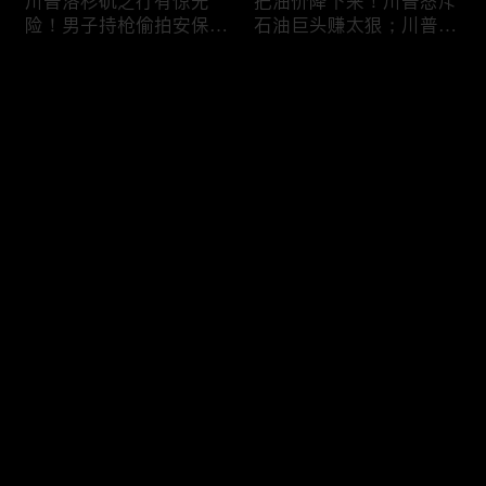
川普洛杉矶之行有惊无
把油价降下来！川普怒斥
险！男子持枪偷拍安保部
石油巨头赚太狠；川普整
署被捕；白宫解密：FBI
顿DEI见效！美国大学言
秘密调查川普的“牛津逗
论限制降至20年最低；华
评论
号”行动；司法部进驻密
盛顿州山火，警方抓获纵
歇根州监督选举；
火嫌疑人；20260804
OpenAI招聘涉嫌歧视美
您还没有登录，请先登录
国工人，罚款赔偿$320
万；20260805
川普到底想干什么？又被
亚马逊获退$6亿川普关
登录
伊朗耍了？FBI通报：美
税！普通顾客为何分不到
国至少七州供水系统遭受
钱，退款去哪儿了？美国
攻击；华盛顿州山火失
一年花$3756亿修路！加
控！600栋建筑被毁，6
州纽约高税，公路排名为
最新评论
最热
/
最新
万人紧急疏散；川普的国
何接近垫底？川普公开反
家情报总监正式换帅！克
对皮罗撤诉！倒影池到底
快来抢沙发～
莱顿上任；20260803
是人为破坏，还是施工缺
陷？20260801
6万非法移民涌入西班
索罗斯不再给民主党中央
牙！究竟发生了什么？川
捐款！党部资不抵债，共
普警告：民主党若重新掌
和党资金领先3倍；川普
权，美国将会比西班牙更
集团300多个账户为何被