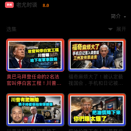
老尤时谈
8.0
新闻
首播时间：
2020-09
简介
选集
展开
奥巴马拜登任命的2名法
福奇麻烦大了！被认定藐
官叫停白宫工程！川普
视国会，手机和日记被调
曝：背后还有军事设施；
查组掌握；川普私下定调
物价上涨，会让共和党输
2028？一句“我们需要选
掉中期选举吗？川普手握
万斯”引爆接班人之争；
$4亿资金！全面投入中期
美军激光武器即将上战
选战；20260807
场：不用再拿百万导弹打
廉价无人机；20260806