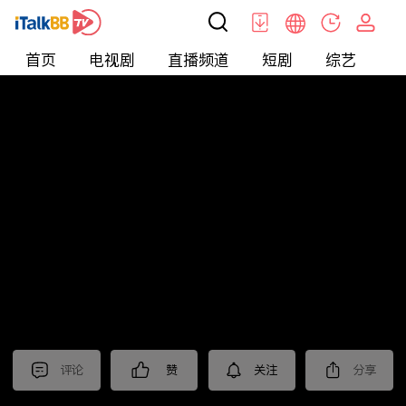
首页
电视剧
直播频道
短剧
综艺
电
北美
>
新闻
>
老尤时谈
评论
赞
关注
分享