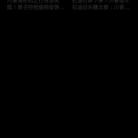
川普洛杉矶之行有惊无
把油价降下来！川普怒斥
险！男子持枪偷拍安保部
石油巨头赚太狠；川普整
署被捕；白宫解密：FBI
顿DEI见效！美国大学言
秘密调查川普的“牛津逗
论限制降至20年最低；华
评论
号”行动；司法部进驻密
盛顿州山火，警方抓获纵
歇根州监督选举；
火嫌疑人；20260804
OpenAI招聘涉嫌歧视美
您还没有登录，请先登录
国工人，罚款赔偿$320
万；20260805
川普到底想干什么？又被
亚马逊获退$6亿川普关
登录
伊朗耍了？FBI通报：美
税！普通顾客为何分不到
国至少七州供水系统遭受
钱，退款去哪儿了？美国
攻击；华盛顿州山火失
一年花$3756亿修路！加
控！600栋建筑被毁，6
州纽约高税，公路排名为
最新评论
最热
/
最新
万人紧急疏散；川普的国
何接近垫底？川普公开反
家情报总监正式换帅！克
对皮罗撤诉！倒影池到底
快来抢沙发～
莱顿上任；20260803
是人为破坏，还是施工缺
陷？20260801
6万非法移民涌入西班
索罗斯不再给民主党中央
牙！究竟发生了什么？川
捐款！党部资不抵债，共
普警告：民主党若重新掌
和党资金领先3倍；川普
权，美国将会比西班牙更
集团300多个账户为何被