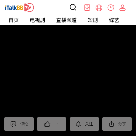
首页
电视剧
直播频道
短剧
综艺
电
北美
>
新闻
>
老尤时谈
评论
1
关注
分享