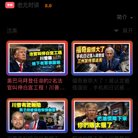
老尤时谈
8.0
新闻
首播时间：
2020-09
简介
选集
展开
奥巴马拜登任命的2名法
福奇麻烦大了！被认定藐
官叫停白宫工程！川普
视国会，手机和日记被调
曝：背后还有军事设施；
查组掌握；川普私下定调
物价上涨，会让共和党输
2028？一句“我们需要选
掉中期选举吗？川普手握
万斯”引爆接班人之争；
$4亿资金！全面投入中期
美军激光武器即将上战
选战；20260807
场：不用再拿百万导弹打
廉价无人机；20260806