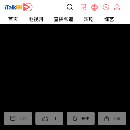
首页
电视剧
直播频道
短剧
综艺
电
北美
>
新闻
>
老尤时谈
评论
1
关注
分享