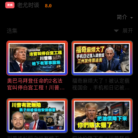
老尤时谈
8.0
新闻
首播时间：
2020-09
简介
选集
展开
奥巴马拜登任命的2名法
福奇麻烦大了！被认定藐
官叫停白宫工程！川普
视国会，手机和日记被调
曝：背后还有军事设施；
查组掌握；川普私下定调
物价上涨，会让共和党输
2028？一句“我们需要选
掉中期选举吗？川普手握
万斯”引爆接班人之争；
$4亿资金！全面投入中期
美军激光武器即将上战
选战；20260807
场：不用再拿百万导弹打
廉价无人机；20260806