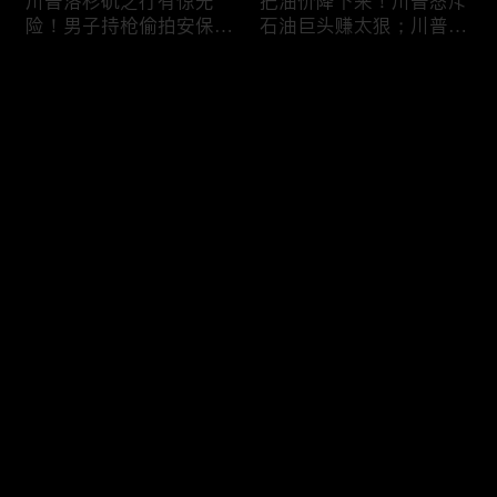
川普洛杉矶之行有惊无
把油价降下来！川普怒斥
险！男子持枪偷拍安保部
石油巨头赚太狠；川普整
署被捕；白宫解密：FBI
顿DEI见效！美国大学言
秘密调查川普的“牛津逗
论限制降至20年最低；华
评论
号”行动；司法部进驻密
盛顿州山火，警方抓获纵
歇根州监督选举；
火嫌疑人；20260804
OpenAI招聘涉嫌歧视美
您还没有登录，请先登录
国工人，罚款赔偿$320
万；20260805
川普到底想干什么？又被
亚马逊获退$6亿川普关
登录
伊朗耍了？FBI通报：美
税！普通顾客为何分不到
国至少七州供水系统遭受
钱，退款去哪儿了？美国
攻击；华盛顿州山火失
一年花$3756亿修路！加
控！600栋建筑被毁，6
州纽约高税，公路排名为
最新评论
最热
/
最新
万人紧急疏散；川普的国
何接近垫底？川普公开反
家情报总监正式换帅！克
对皮罗撤诉！倒影池到底
快来抢沙发～
莱顿上任；20260803
是人为破坏，还是施工缺
陷？20260801
6万非法移民涌入西班
索罗斯不再给民主党中央
牙！究竟发生了什么？川
捐款！党部资不抵债，共
普警告：民主党若重新掌
和党资金领先3倍；川普
权，美国将会比西班牙更
集团300多个账户为何被