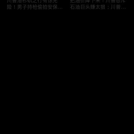
川普洛杉矶之行有惊无
把油价降下来！川普怒斥
险！男子持枪偷拍安保部
石油巨头赚太狠；川普整
署被捕；白宫解密：FBI
顿DEI见效！美国大学言
秘密调查川普的“牛津逗
论限制降至20年最低；华
评论
号”行动；司法部进驻密
盛顿州山火，警方抓获纵
歇根州监督选举；
火嫌疑人；20260804
OpenAI招聘涉嫌歧视美
您还没有登录，请先登录
国工人，罚款赔偿$320
万；20260805
川普到底想干什么？又被
亚马逊获退$6亿川普关
登录
伊朗耍了？FBI通报：美
税！普通顾客为何分不到
国至少七州供水系统遭受
钱，退款去哪儿了？美国
攻击；华盛顿州山火失
一年花$3756亿修路！加
控！600栋建筑被毁，6
州纽约高税，公路排名为
最新评论
最热
/
最新
万人紧急疏散；川普的国
何接近垫底？川普公开反
家情报总监正式换帅！克
对皮罗撤诉！倒影池到底
快来抢沙发～
莱顿上任；20260803
是人为破坏，还是施工缺
陷？20260801
6万非法移民涌入西班
索罗斯不再给民主党中央
牙！究竟发生了什么？川
捐款！党部资不抵债，共
普警告：民主党若重新掌
和党资金领先3倍；川普
权，美国将会比西班牙更
集团300多个账户为何被