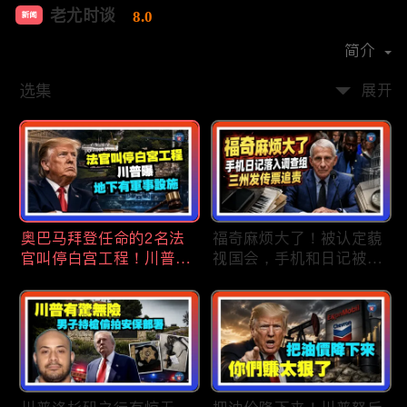
老尤时谈
8.0
新闻
首播时间：
2020-09
简介
选集
展开
奥巴马拜登任命的2名法
福奇麻烦大了！被认定藐
官叫停白宫工程！川普
视国会，手机和日记被调
曝：背后还有军事设施；
查组掌握；川普私下定调
物价上涨，会让共和党输
2028？一句“我们需要选
掉中期选举吗？川普手握
万斯”引爆接班人之争；
$4亿资金！全面投入中期
美军激光武器即将上战
选战；20260807
场：不用再拿百万导弹打
廉价无人机；20260806