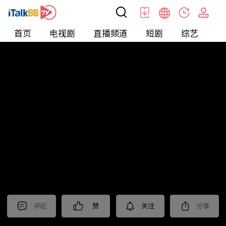
首页
电视剧
直播频道
短剧
综艺
电
北美
>
新闻
>
老尤时谈
评论
赞
关注
分享