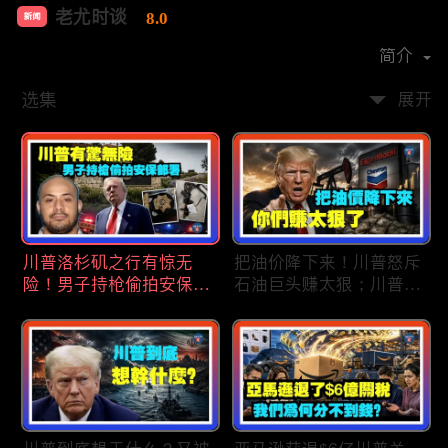
老尤时谈
8.0
新闻
首播时间：
2020-09
简介
选集
展开
川普洛杉矶之行有惊无
把油价降下来！川普怒斥
险！男子持枪偷拍安保部
石油巨头赚太狠；川普整
署被捕；白宫解密：FBI
顿DEI见效！美国大学言
秘密调查川普的“牛津逗
论限制降至20年最低；华
号”行动；司法部进驻密
盛顿州山火，警方抓获纵
歇根州监督选举；
火嫌疑人；20260804
OpenAI招聘涉嫌歧视美
国工人，罚款赔偿$320
万；20260805