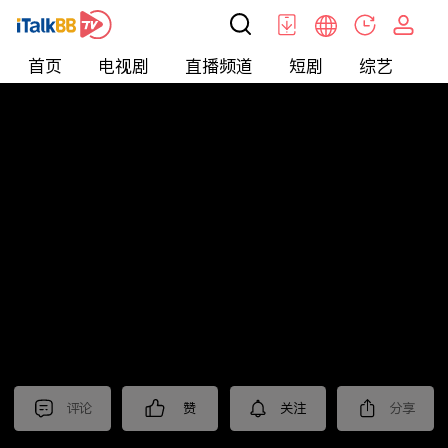
首页
电视剧
直播频道
短剧
综艺
电
北美
>
新闻
>
老尤时谈
评论
赞
关注
分享