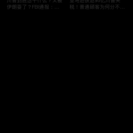
川普到底想干什么？又被
亚马逊获退$6亿川普关
伊朗耍了？FBI通报：美
税！普通顾客为何分不到
国至少七州供水系统遭受
钱，退款去哪儿了？美国
攻击；华盛顿州山火失
一年花$3756亿修路！加
评论
控！600栋建筑被毁，6
州纽约高税，公路排名为
万人紧急疏散；川普的国
何接近垫底？川普公开反
家情报总监正式换帅！克
对皮罗撤诉！倒影池到底
您还没有登录，请先登录
莱顿上任；20260803
是人为破坏，还是施工缺
陷？20260801
6万非法移民涌入西班
索罗斯不再给民主党中央
登录
牙！究竟发生了什么？川
捐款！党部资不抵债，共
普警告：民主党若重新掌
和党资金领先3倍；川普
权，美国将会比西班牙更
集团300多个账户为何被
惨；纽森哥公布4年税
关闭？第一资本首次公开
最新评论
最热
/
最新
表！年入最高$350万；
原因；共和党参议员公开
20260731
质疑川普：倒影池案必须
快来抢沙发～
让证据说话；20260802
川普怒批最高法院两项裁
纽森婚外情女方爆出内
决：让美国损失数万亿美
情，他为何一字不反驳？
元；伊朗黑客疑似攻击明
福奇听证会111次拒答！
州供水系统36个城市中
律师插话被赶出会场；扎