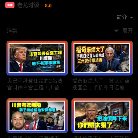
老尤时谈
8.0
新闻
首播时间：
2020-09
简介
选集
展开
奥巴马拜登任命的2名法
福奇麻烦大了！被认定藐
官叫停白宫工程！川普
视国会，手机和日记被调
曝：背后还有军事设施；
查组掌握；川普私下定调
物价上涨，会让共和党输
2028？一句“我们需要选
掉中期选举吗？川普手握
万斯”引爆接班人之争；
$4亿资金！全面投入中期
美军激光武器即将上战
选战；20260807
场：不用再拿百万导弹打
廉价无人机；20260806