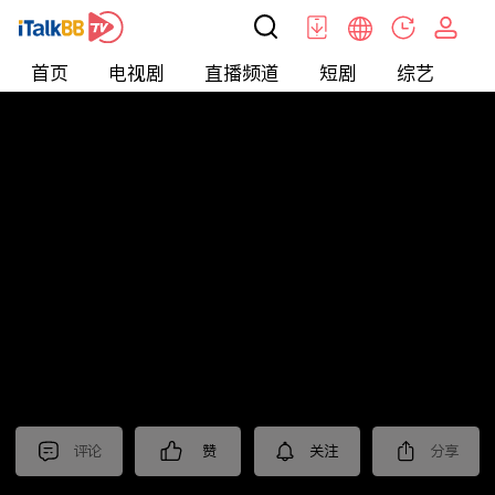
首页
电视剧
直播频道
短剧
综艺
电
北美
>
新闻
>
老尤时谈
评论
赞
关注
分享