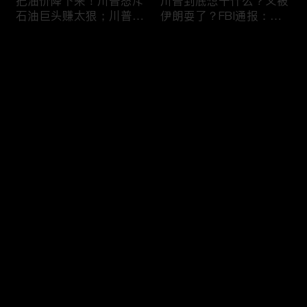
把油价降下来！川普怒斥
川普到底想干什么？又被
石油巨头赚太狠；川普整
伊朗耍了？FBI通报：美
顿DEI见效！美国大学言
国至少七州供水系统遭受
论限制降至20年最低；华
攻击；华盛顿州山火失
评论
盛顿州山火，警方抓获纵
控！600栋建筑被毁，6
火嫌疑人；20260804
万人紧急疏散；川普的国
家情报总监正式换帅！克
您还没有登录，请先登录
莱顿上任；20260803
亚马逊获退$6亿川普关
6万非法移民涌入西班
登录
税！普通顾客为何分不到
牙！究竟发生了什么？川
钱，退款去哪儿了？美国
普警告：民主党若重新掌
一年花$3756亿修路！加
权，美国将会比西班牙更
州纽约高税，公路排名为
惨；纽森哥公布4年税
最新评论
最热
/
最新
何接近垫底？川普公开反
表！年入最高$350万；
对皮罗撤诉！倒影池到底
20260731
快来抢沙发～
是人为破坏，还是施工缺
陷？20260801
索罗斯不再给民主党中央
川普怒批最高法院两项裁
捐款！党部资不抵债，共
决：让美国损失数万亿美
和党资金领先3倍；川普
元；伊朗黑客疑似攻击明
集团300多个账户为何被
州供水系统36个城市中