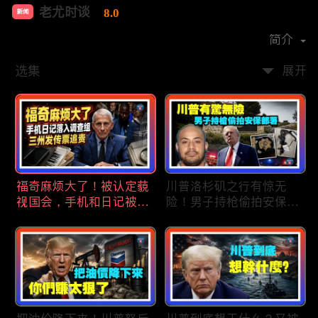
老尤时谈
8.0
新闻
首播时间：
2020-09
简介
选集
展开
福奇麻烦大了！被认定藐
川普洛杉矶之行有惊无
视国会，手机和日记被调
险！男子持枪偷拍安保部
查组掌握；川普私下定调
署被捕；白宫解密：FBI
2028？一句“我们需要选
秘密调查川普的“牛津逗
万斯”引爆接班人之争；
号”行动；司法部进驻密
美军激光武器即将上战
歇根州监督选举；
场：不用再拿百万导弹打
OpenAI招聘涉嫌歧视美
廉价无人机；20260806
国工人，罚款赔偿$320
万；20260805