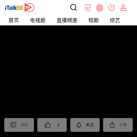
首页
电视剧
直播频道
短剧
综艺
电
北美
>
新闻
>
老尤时谈
评论
2
关注
分享