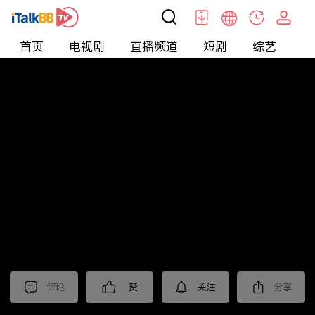
首页
电视剧
直播频道
短剧
综艺
电
北美
>
新闻
>
老尤时谈
评论
赞
关注
分享