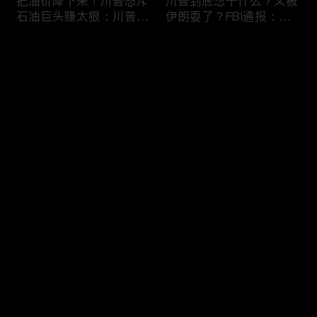
把油价降下来！川普怒斥
川普到底想干什么？又被
石油巨头赚太狠；川普整
伊朗耍了？FBI通报：美
顿DEI见效！美国大学言
国至少七州供水系统遭受
论限制降至20年最低；华
攻击；华盛顿州山火失
评论
盛顿州山火，警方抓获纵
控！600栋建筑被毁，6
火嫌疑人；20260804
万人紧急疏散；川普的国
家情报总监正式换帅！克
您还没有登录，请先登录
莱顿上任；20260803
亚马逊获退$6亿川普关
6万非法移民涌入西班
登录
税！普通顾客为何分不到
牙！究竟发生了什么？川
钱，退款去哪儿了？美国
普警告：民主党若重新掌
一年花$3756亿修路！加
权，美国将会比西班牙更
州纽约高税，公路排名为
惨；纽森哥公布4年税
最新评论
最热
/
最新
何接近垫底？川普公开反
表！年入最高$350万；
对皮罗撤诉！倒影池到底
20260731
快来抢沙发～
是人为破坏，还是施工缺
陷？20260801
索罗斯不再给民主党中央
川普怒批最高法院两项裁
捐款！党部资不抵债，共
决：让美国损失数万亿美
和党资金领先3倍；川普
元；伊朗黑客疑似攻击明
集团300多个账户为何被
州供水系统36个城市中