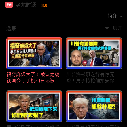
老尤时谈
8.0
新闻
首播时间：
2020-09
简介
选集
展开
福奇麻烦大了！被认定藐
川普洛杉矶之行有惊无
视国会，手机和日记被调
险！男子持枪偷拍安保部
查组掌握；川普私下定调
署被捕；白宫解密：FBI
2028？一句“我们需要选
秘密调查川普的“牛津逗
万斯”引爆接班人之争；
号”行动；司法部进驻密
美军激光武器即将上战
歇根州监督选举；
场：不用再拿百万导弹打
OpenAI招聘涉嫌歧视美
廉价无人机；20260806
国工人，罚款赔偿$320
万；20260805