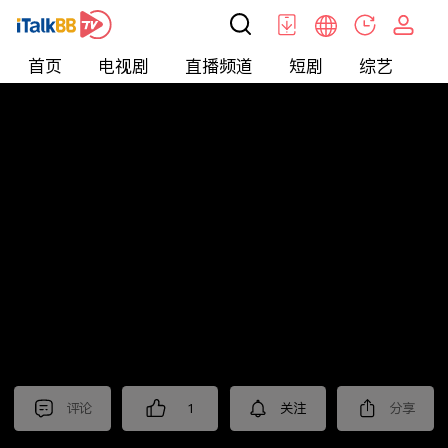
首页
电视剧
直播频道
短剧
综艺
电
北美
>
新闻
>
老尤时谈
评论
1
关注
分享