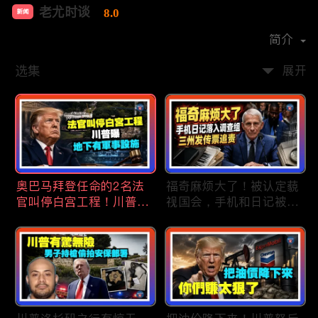
老尤时谈
8.0
新闻
首播时间：
2020-09
简介
选集
展开
奥巴马拜登任命的2名法
福奇麻烦大了！被认定藐
官叫停白宫工程！川普
视国会，手机和日记被调
曝：背后还有军事设施；
查组掌握；川普私下定调
物价上涨，会让共和党输
2028？一句“我们需要选
掉中期选举吗？川普手握
万斯”引爆接班人之争；
$4亿资金！全面投入中期
美军激光武器即将上战
选战；20260807
场：不用再拿百万导弹打
廉价无人机；20260806