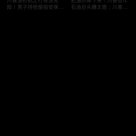
川普洛杉矶之行有惊无
把油价降下来！川普怒斥
险！男子持枪偷拍安保部
石油巨头赚太狠；川普整
署被捕；白宫解密：FBI
顿DEI见效！美国大学言
秘密调查川普的“牛津逗
论限制降至20年最低；华
评论
号”行动；司法部进驻密
盛顿州山火，警方抓获纵
歇根州监督选举；
火嫌疑人；20260804
OpenAI招聘涉嫌歧视美
您还没有登录，请先登录
国工人，罚款赔偿$320
万；20260805
川普到底想干什么？又被
亚马逊获退$6亿川普关
登录
伊朗耍了？FBI通报：美
税！普通顾客为何分不到
国至少七州供水系统遭受
钱，退款去哪儿了？美国
攻击；华盛顿州山火失
一年花$3756亿修路！加
控！600栋建筑被毁，6
州纽约高税，公路排名为
最新评论
最热
/
最新
万人紧急疏散；川普的国
何接近垫底？川普公开反
家情报总监正式换帅！克
对皮罗撤诉！倒影池到底
快来抢沙发～
莱顿上任；20260803
是人为破坏，还是施工缺
陷？20260801
6万非法移民涌入西班
索罗斯不再给民主党中央
牙！究竟发生了什么？川
捐款！党部资不抵债，共
普警告：民主党若重新掌
和党资金领先3倍；川普
权，美国将会比西班牙更
集团300多个账户为何被